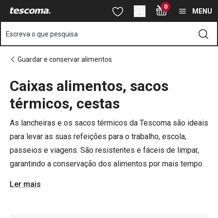
Está na página Lancheiras e sacos térmicos para Alimentos
0
Saltar para o conteúdo principal
Saltar para a navegação
Saltar para a pesquisa
MENU
Escreva o que pesquisa
Guardar e conservar alimentos
Caixas alimentos, sacos
o
o
térmicos, cestas
As lancheiras e os sacos térmicos da Tescoma são ideais
para levar as suas refeições para o trabalho, escola,
passeios e viagens. São resistentes e fáceis de limpar,
garantindo a conservação dos alimentos por mais tempo.
Ler mais