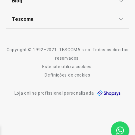
Blog
Livro de Reclamações
TESCOMA Club
Notícias
Tescoma
Perguntas Frequentes
Receitas
Sobre nós
Truques e Dicas
Serviço Pós-Venda
Copyright © 1992–2021, TESCOMA s.r.o. Todos os direitos
Profissionais
reservados.
Este site utiliza cookies.
Contactos
Definições de cookies
-10% Novos Subscritores
Loja online profissional personalizada