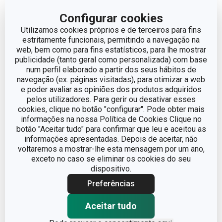
Configurar cookies
Utilizamos cookies próprios e de terceiros para fins
estritamente funcionais, permitindo a navegação na
web, bem como para fins estatísticos, para lhe mostrar
publicidade (tanto geral como personalizada) com base
num perfil elaborado a partir dos seus hábitos de
navegação (ex. páginas visitadas), para otimizar a web
e poder avaliar as opiniões dos produtos adquiridos
pelos utilizadores. Para gerir ou desativar esses
cookies, clique no botão "configurar". Pode obter mais
informações na nossa Política de Cookies Clique no
botão "Aceitar tudo" para confirmar que leu e aceitou as
Portes grátis
Portes grátis
informações apresentadas. Depois de aceitar, não
voltaremos a mostrar-lhe esta mensagem por um ano,
Saco termico FRESHBOX,
Saco térmico FRESHBOX,
exceto no caso se eliminar os cookies do seu
com 3 caixas 0.8 l,
com 3 caixas, antracite
dispositivo.
bordeaux
Preferências
€ 39,90
€ 45,90
Aceitar tudo
Disponível na loja online
Disponível na loja online