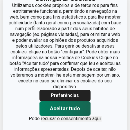
Utilizamos cookies próprios e de terceiros para fins
estritamente funcionais, permitindo a navegação na
web, bem como para fins estatísticos, para lhe mostrar
publicidade (tanto geral como personalizada) com base
Portes grátis
Portes grátis
num perfil elaborado a partir dos seus hábitos de
navegação (ex. páginas visitadas), para otimizar a web
Sanduicheira PRESIDENT
Afiador de facas elétrico
e poder avaliar as opiniões dos produtos adquiridos
3 in 1
GrandCHEF
pelos utilizadores. Para gerir ou desativar esses
cookies, clique no botão "configurar". Pode obter mais
€ 65,90
€ 69,90
informações na nossa Política de Cookies Clique no
botão "Aceitar tudo" para confirmar que leu e aceitou as
Disponível na loja online
Disponível na loja online
informações apresentadas. Depois de aceitar, não
voltaremos a mostrar-lhe esta mensagem por um ano,
COMPRAR
COMPRAR
exceto no caso se eliminar os cookies do seu
dispositivo.
Preferências
Aceitar tudo
Pode
recusar o consentimento aqui.