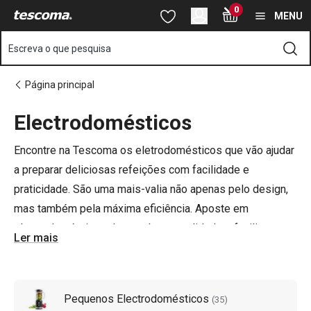
Está na página Eletrodomésticos de cozinha
0
Saltar para o conteúdo principal
Saltar para a navegação
Saltar para a pesquisa
MENU
Escreva o que pesquisa
Página principal
Electrodomésticos
o
o
Encontre na Tescoma os eletrodomésticos que vão ajudar
a preparar deliciosas refeições com facilidade e
praticidade. S
ão uma mais-valia não apenas pelo design,
mas também pela máxima eficiência. Aposte em
electrodomésticos de excelente qualidade e facilite o
Ler mais
trabalho na cozinha.
Pequenos Electrodomésticos
(
35
)