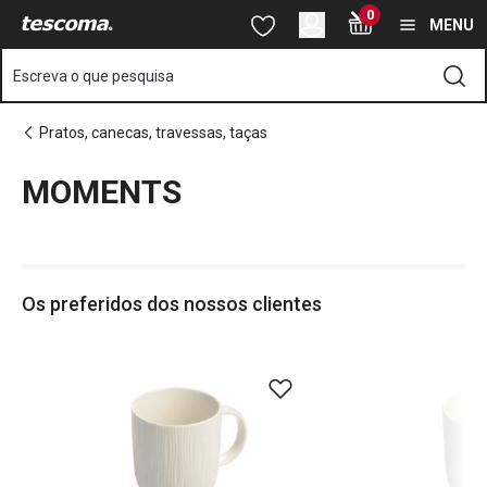
Está na página MOMENTS
0
Saltar para o conteúdo principal
Saltar para a navegação
Saltar para a pesquisa
MENU
Escreva o que pesquisa
Pratos, canecas, travessas, taças
MOMENTS
o
o
Os preferidos dos nossos clientes