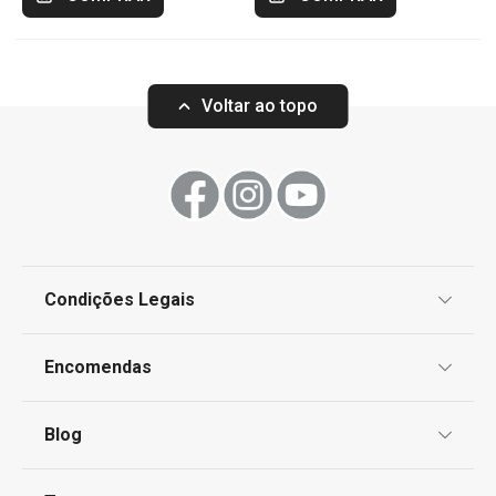
Voltar ao topo
Condições Legais
Proteção de informações pessoais
Encomendas
Centro de Arbitragem
Termos e Condições
Blog
Livro de Reclamações
TESCOMA Club
Notícias