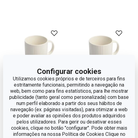
Configurar cookies
Utilizamos cookies próprios e de terceiros para fins
estritamente funcionais, permitindo a navegação na
web, bem como para fins estatísticos, para lhe mostrar
publicidade (tanto geral como personalizada) com base
Caneca MOMENTS
Caneca MOMENTS
num perfil elaborado a partir dos seus hábitos de
350 ml, river
350 ml, waterfall
navegação (ex. páginas visitadas), para otimizar a web
e poder avaliar as opiniões dos produtos adquiridos
€ 5,90
€ 5,90
pelos utilizadores. Para gerir ou desativar esses
Disponível na loja online
Indisponível na loja online
cookies, clique no botão "configurar". Pode obter mais
informações na nossa Política de Cookies Clique no
COMPRAR
Monitorizar produto