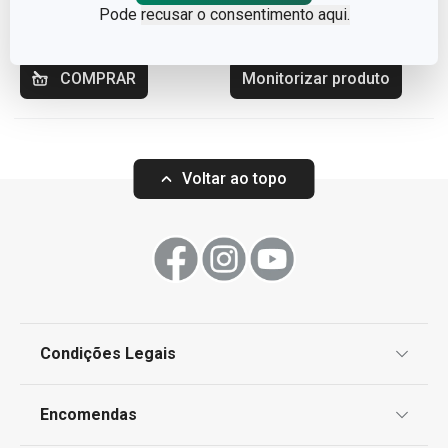
€ 5,90
€ 5,90
Pode
recusar o consentimento aqui.
Disponível na loja online
Indisponível na loja online
COMPRAR
Monitorizar produto
Voltar ao topo
Condições Legais
Proteção de informações pessoais
Encomendas
Centro de Arbitragem