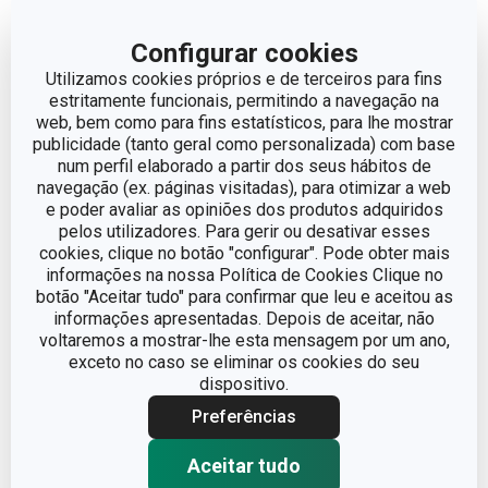
€ 5,90
€ 5,90
Disponível na loja online
Disponível na loja online
Configurar cookies
Utilizamos cookies próprios e de terceiros para fins
COMPRAR
COMPRAR
estritamente funcionais, permitindo a navegação na
web, bem como para fins estatísticos, para lhe mostrar
publicidade (tanto geral como personalizada) com base
num perfil elaborado a partir dos seus hábitos de
navegação (ex. páginas visitadas), para otimizar a web
e poder avaliar as opiniões dos produtos adquiridos
pelos utilizadores. Para gerir ou desativar esses
cookies, clique no botão "configurar". Pode obter mais
informações na nossa Política de Cookies Clique no
botão "Aceitar tudo" para confirmar que leu e aceitou as
informações apresentadas. Depois de aceitar, não
voltaremos a mostrar-lhe esta mensagem por um ano,
exceto no caso se eliminar os cookies do seu
dispositivo.
Preferências
Caneca MOMENTS
Caneca MOMENTS
350 ml, rain
350 ml, waterfall
Aceitar tudo