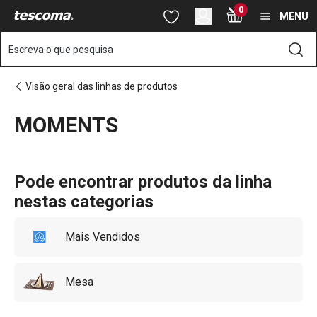
Está na página MOMENTS
0
Saltar para o conteúdo principal
Saltar para a navegação
Saltar para a pesquisa
MENU
Escreva o que pesquisa
Visão geral das linhas de produtos
MOMENTS
o
o
Pode encontrar produtos da linha
nestas categorias
Mais Vendidos
Mesa