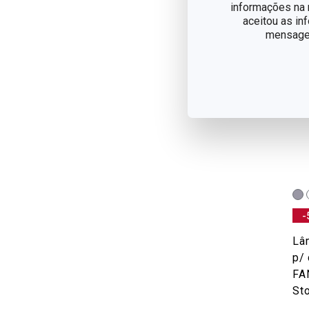
informações na n
aceitou as in
mensagem
-
Lâ
p/
FA
St