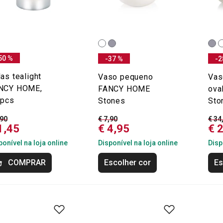
50 %
-37 %
-2
as tealight
Vaso pequeno
Vas
NCY HOME,
FANCY HOME
ova
 pcs
Stones
Sto
,90
€ 7,90
€ 34
1,45
€ 4,95
€ 
ponível na loja online
Disponível na loja online
Disp
COMPRAR
Escolher cor
Es