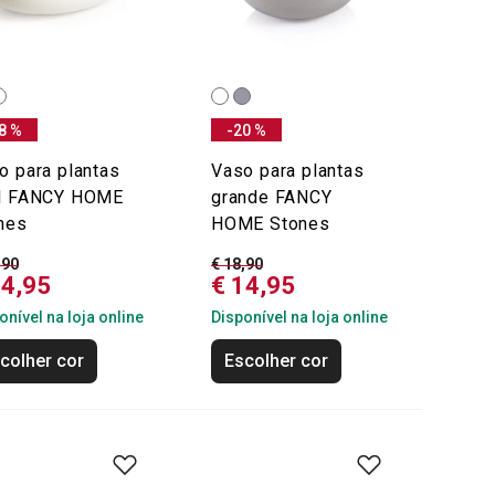
8 %
-20 %
o para plantas
Vaso para plantas
l FANCY HOME
grande FANCY
nes
HOME Stones
,90
€ 18,90
24,95
€ 14,95
onível na loja online
Disponível na loja online
colher cor
Escolher cor