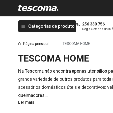
Está na página Acessórios decorativos: velas, vasos, difusores
256 330 756
Categorias de produto
Seg a Sex das 8h30 
Página principal
TESCOMA HOME
TESCOMA HOME
Na Tescoma não encontra apenas utensílios p
grande variedade de outros produtos para toda 
acessórios domésticos úteis e decorativos: vela
queimadores…
Ler mais