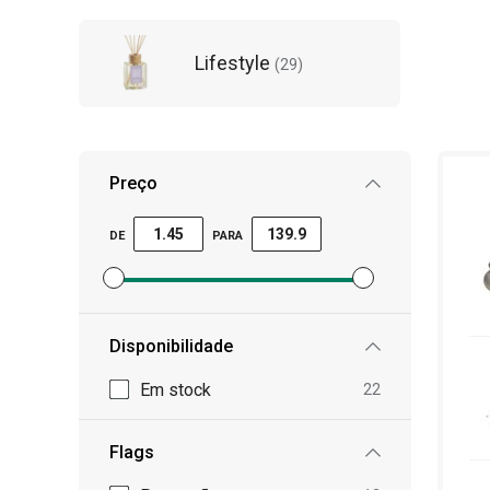
Lifestyle
(
29
)
Preço
DE
PARA
Definir filtro de preço mínimo
Definir filtro de preço máximo
Disponibilidade
Em stock
22
Flags