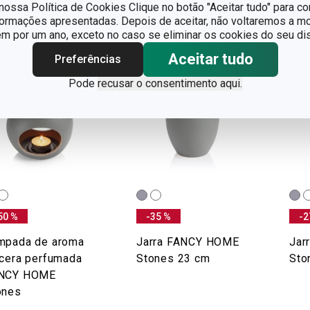
ossa Política de Cookies Clique no botão "Aceitar tudo" para co
formações apresentadas. Depois de aceitar, não voltaremos a mo
 por um ano, exceto no caso se eliminar os cookies do seu dis
Aceitar tudo
Preferências
Pode
recusar o consentimento aqui.
50 %
-35 %
-2
mpada de aroma
Jarra FANCY HOME
Jar
 cera perfumada
Stones 23 cm
Sto
NCY HOME
ones