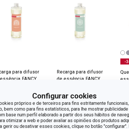
-3
carga para difusor
Recarga para difusor
Que
 essência FANCY
de essência FANCY
ess
ME 500 ml, Romã
HOME 500 ml, Flor
HOM
de musgo
Configurar cookies
€ 22
19,90
€ 19,90
€ 
ookies próprios e de terceiros para fins estritamente funcionais,
 bem como para fins estatísticos, para lhe mostrar publicidade
ponível na loja online
Disponível na loja online
Disp
om base num perfil elaborado a partir dos seus hábitos de naveg
para otimizar a web e poder avaliar as opiniões dos produtos adq
COMPRAR
COMPRAR
Es
ra gerir ou desativar esses cookies, clique no botão "configurar"