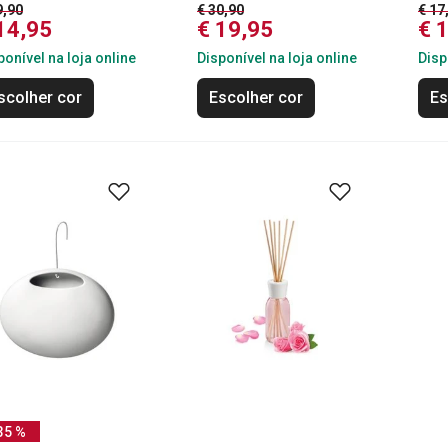
9,90
€ 30,90
€ 17
14,95
€ 19,95
€ 
ponível na loja online
Disponível na loja online
Disp
scolher cor
Escolher cor
Es
35 %