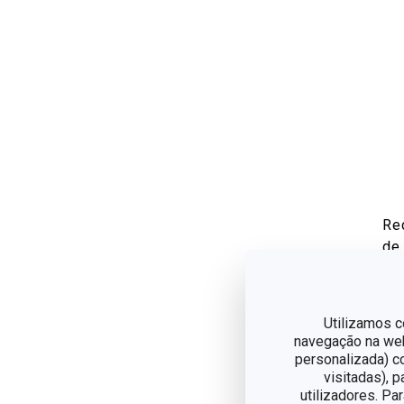
Re
de
HO
€ 
Utilizamos c
navegação na web,
Dis
personalizada) c
visitadas), 
utilizadores. Pa