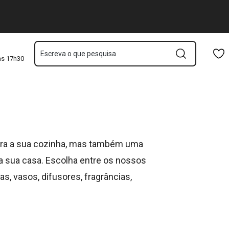
Saltar para o conteúdo principal
Saltar para a navegação
Saltar para a pesquisa
Escreva o que pesquisa
às 17h30
ara a sua cozinha, mas também uma
a sua casa. Escolha entre os nossos
s, vasos, difusores, fragrâncias,