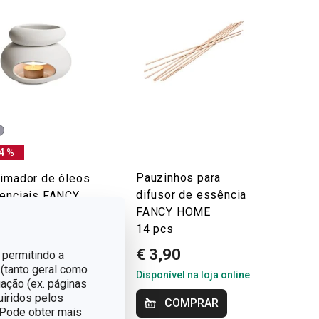
4 %
Pauzinhos para
imador de óleos
difusor de essência
enciais FANCY
FANCY HOME
E, Stones
14 pcs
,90
14,95
€ 3,90
 permitindo a
 (tanto geral como
onível na loja online
Disponível na loja online
ação (ex. páginas
uiridos pelos
colher cor
COMPRAR
. Pode obter mais