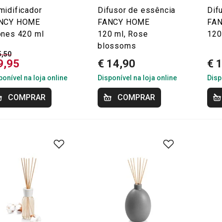
midificador
Difusor de essência
Dif
NCY HOME
FANCY HOME
FA
ones 420 ml
120 ml, Rose
120
blossoms
5,50
9,95
€ 14,90
€ 
ponível na loja online
Disponível na loja online
Disp
COMPRAR
COMPRAR