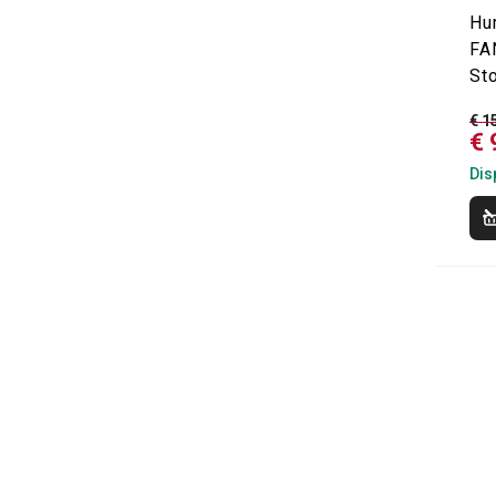
Hu
FA
St
€ 1
€ 
Dis