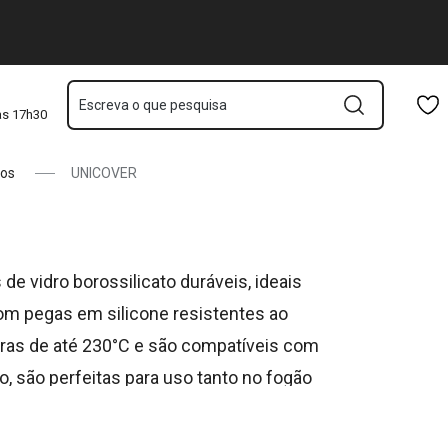
Saltar para o conteúdo principal
Saltar para a navegação
Saltar para a pesquisa
Escreva o que pesquisa
às 17h30
tos
UNICOVER
 vidro borossilicato duráveis, ideais
Com pegas em silicone resistentes ao
ras de até 230°C e são compatíveis com
, são perfeitas para uso tanto no fogão
fazem da linha UNICOVER uma escolha