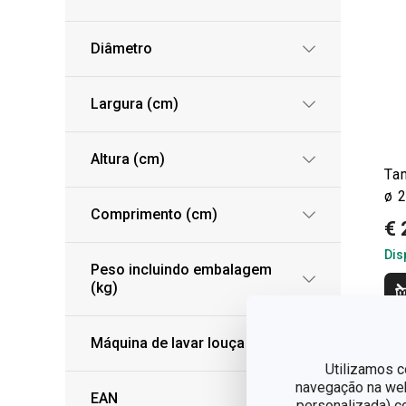
Diâmetro
Largura (cm)
Altura (cm)
Ta
ø 2
Comprimento (cm)
€ 
Dis
Peso incluindo embalagem
(kg)
Máquina de lavar louça
Utilizamos c
navegação na web,
EAN
personalizada) c