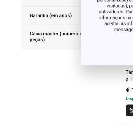
visitadas), 
utilizadores. Pa
Garantia (em anos)
informações na n
aceitou as in
mensagem
Caixa master (número de
peças)
Ta
ø 1
€ 
Dis