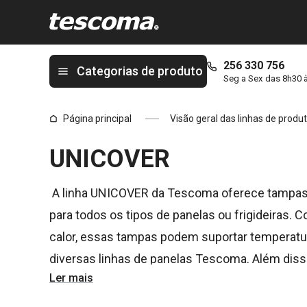
Está na página UNICOVER
256 330 756
Categorias de produto
Seg a Sex das 8h30 
Página principal
Visão geral das linhas de produ
UNICOVER
A linha UNICOVER da Tescoma oferece tampas de
para todos os tipos de panelas ou frigideiras. 
calor, essas tampas podem suportar temperatu
diversas linhas de panelas Tescoma. Além disso
Ler mais
quanto no forno. Versatilidade e resistência 
prática para facilitar o seu dia a dia na cozinha.