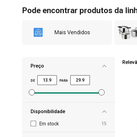
Pode encontrar produtos da lin
Mais Vendidos
Relevâ
Preço
DE
PARA
Definir filtro de preço mínimo
Definir filtro de preço máximo
Disponibilidade
Em stock
15