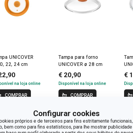
mpa UNICOVER
Tampa para forno
Tam
0, 22, 24 cm
UNICOVER ø 28 cm
UNI
22,90
€ 20,90
€ 
ponível na loja online
Disponível na loja online
Disp
COMPRAR
COMPRAR
Configurar cookies
ookies próprios e de terceiros para fins estritamente funcionais,
 bem como para fins estatísticos, para lhe mostrar publicidade
om base num perfil elaborado a partir dos seus hábitos de naveg