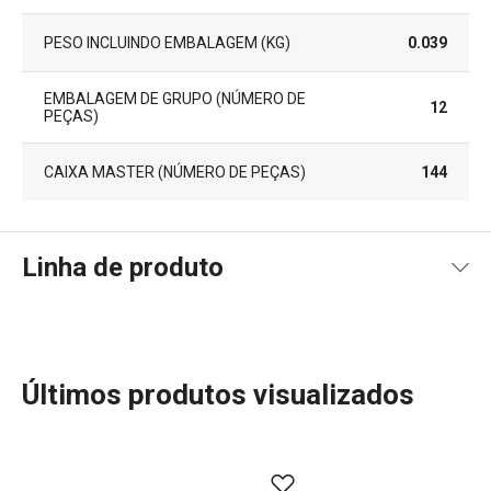
PESO INCLUINDO EMBALAGEM (KG)
0.039
EMBALAGEM DE GRUPO (NÚMERO DE
12
PEÇAS)
CAIXA MASTER (NÚMERO DE PEÇAS)
144
Linha de produto
Últimos produtos visualizados
A linha PRESTO oferece utensílios de cozinha essenciais
e práticos para todos os cozinheiros. Com materiais de