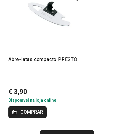
alta qualidade e preços acessíveis, pode encontrar
descascadores, abridores, raladores, espátulas, pinças,
facas e muitos outros acessórios que tornam o seu
trabalho na cozinha mais fácil e eficiente. Ideal para
iniciantes ou cozinheiros experientes, os utensílios
PRESTO trazem a combinação perfeita de funcionalidade
e acessibilidade.
Abre-latas compacto PRESTO
Sabe melhor quando é feito em casa
€ 3,90
Mais Vendidos
Disponível na loja online
COMPRAR
Preparar e cozinhar