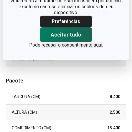
voltaremos a mostrar-lhe esta mensagem por um ano,
exceto no caso se eliminar os cookies do seu
MATERIAL
Metal
dispositivo.
Preferências
TIPO
abre latas
Aceitar tudo
EAN
8595028425376
Pode
recusar o consentimento aqui.
GARANTIA (EM ANOS)
3
Pacote
LARGURA (CM)
8.400
ALTURA (CM)
2.500
COMPRIMENTO (CM)
15.400