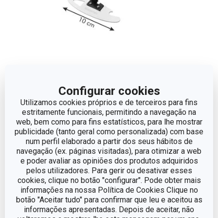
Configurar cookies
Dimensões
Utilizamos cookies próprios e de terceiros para fins
estritamente funcionais, permitindo a navegação na
web, bem como para fins estatísticos, para lhe mostrar
COMPRIMENTO (CM)
10
publicidade (tanto geral como personalizada) com base
num perfil elaborado a partir dos seus hábitos de
navegação (ex. páginas visitadas), para otimizar a web
Outros parâmetros
e poder avaliar as opiniões dos produtos adquiridos
pelos utilizadores. Para gerir ou desativar esses
cookies, clique no botão "configurar". Pode obter mais
CATEGORIA
utensílios de cozinha
informações na nossa Política de Cookies Clique no
botão "Aceitar tudo" para confirmar que leu e aceitou as
informações apresentadas. Depois de aceitar, não
LINHA DE PRODUTO
PRESTO