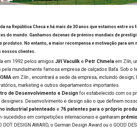
 na República Checa e há mais de 30 anos que estamos entre os fa
tes do mundo. Ganhamos dezenas de prémios mundiais de prestígio 
os produtos. No entanto, a maior recompensa e motivação para um 
s nossos clientes.
da em 1992 pelos amigos
Jiří Vaculík
e
Petr Chmela
em Zlín, u
da pela mundialmente famosa empresa de calçados Baťa. Sob o t
SCOMA
em Zlín , encontrará a sede da empresa, incluindo design, l
atórios, marketing e outros departamentos importantes.
tro de Desenvolvimento e Design
foi estabelecido com os pr
 designers. Desenvolvimento e design são o que definem nos
o industrial patenteado
e
76 patentes para o próprio prod
m-sucedidos em competições internacionais e ganharam
prémio
D DOT DESIGN AWARD, o German Design Award ou o GOOD DESIG