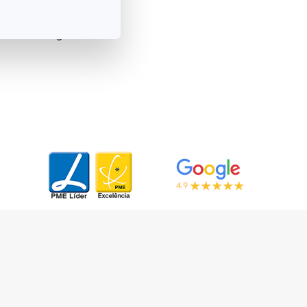
no setor, posicionando-
as em Portugal e no