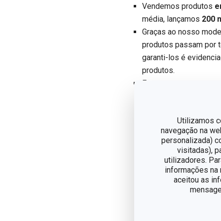
Vendemos produtos
e
média, lançamos
200 
Graças ao nosso moder
produtos passam por t
garanti-los é evidenci
produtos.
Estamos constantement
eletrodomésticos e pro
Utilizamos c
Com mais de três década
navegação na web,
personalizada) c
destaca-se pela combinaç
visitadas), 
para facilitar o dia a dia
utilizadores. Pa
desenhado com atenção a
informações na n
aceitou as in
modernas.
mensagem
Atualmente, a Tescoma é
cozinhar, desde utensíli
também por panelas, frig