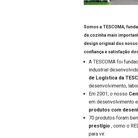
Somos a TESCOMA, fundada
de cozinha mais importan
design original dos noss
confiança e satisfação do
A TESCOMA foi funda
industrial desenvolvi
de Logística da TE
desenvolvimento, labor
Em 2001, o nosso
Cen
em desenvolvimento e
produtos com desenh
70 produtos foram be
prestígio
, como o RE
para vir.