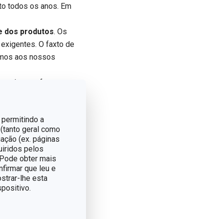
o todos os anos. Em
de dos produtos
. Os
exigentes. O faxto de
emos aos nossos
 e gadgets, oferecemos
 permitindo a
a cozinha, a Tescoma
 (tanto geral como
ação (ex. páginas
os de cozinha pensados
uiridos pelos
nhar. Cada produto é
. Pode obter mais
dos às necessidades
nfirmar que leu e
strar-lhe esta
positivo.
nteligentes para
ão e preparação, passando
 domésticos. A nossa