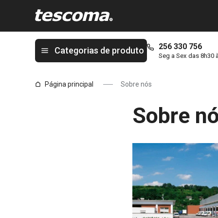
Está na página Sobre nós
256 330 756
Categorias de produto
Seg a Sex das 8h30 
Página principal
Sobre nós
Sobre n