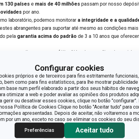
m 130 países
e
mais de 40 milhões
passam por nosso depósit
novidades
por ano.
no laboratório, podemos monitorar
a integridade e a qualida
estes abrangentes para suportar até mesmo as condições mais 
ado pela
garantia acima do padrão
de 3 a 10 anos que oferec
e a expandir o nosso portfólio. Além de utensílios de cozinha
dutos para o lar e limpeza.
Configurar cookies
ookies próprios e de terceiros para fins estritamente funcionais,
s dedicadas ao desenvolvimento de produtos inovadores para 
 bem como para fins estatísticos, para lhe mostrar publicidade
om base num perfil elaborado a partir dos seus hábitos de naveg
ão entre funcionalidade, design e qualidade. Criamos utensíli
para otimizar a web e poder avaliar as opiniões dos produtos adq
, melhorar a experiência culinária e inspirar novas formas de cozi
ra gerir ou desativar esses cookies, clique no botão "configurar"
o detalhe, utilizando materiais seguros, resistentes e adequa
ossa Política de Cookies Clique no botão "Aceitar tudo" para co
formações apresentadas. Depois de aceitar, não voltaremos a mo
 por um ano, exceto no caso se eliminar os cookies do seu dis
 reconhecida em Portugal como uma marca com mais soluções i
Aceitar tudo
Preferências
os de cozinha essenciais a acessórios de pastelaria, organizaç
ideiras e ferramentas especializadas para chefs e cozinheiros