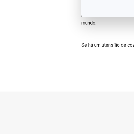
ampla variedade de produ
nos como uma marca confi
mundo.
Se há um utensílio de co