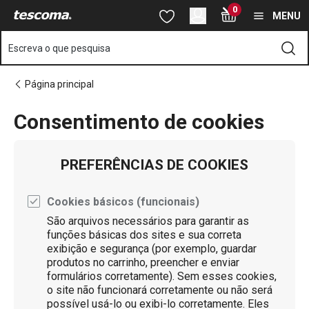
Está na página Definições de cookies
0
Saltar para o conteúdo principal
Saltar para a navegação
Saltar para a pesquisa
MENU
Escreva o que pesquisa
Página principal
Consentimento de cookies
PREFERÊNCIAS DE COOKIES
Cookies básicos (funcionais)
São arquivos necessários para garantir as
funções básicas dos sites e sua correta
exibição e segurança (por exemplo, guardar
produtos no carrinho, preencher e enviar
formulários corretamente). Sem esses cookies,
o site não funcionará corretamente ou não será
possível usá-lo ou exibi-lo corretamente. Eles