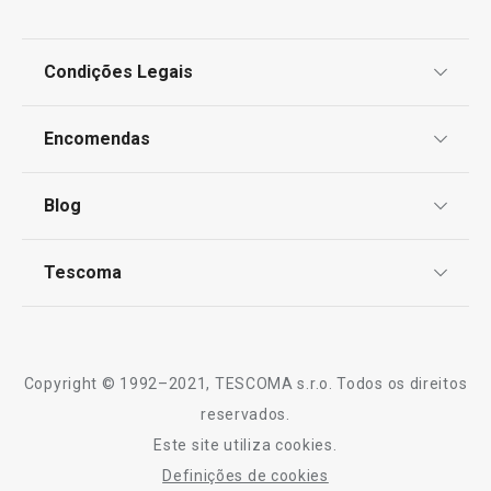
Condições Legais
Proteção de informações pessoais
Encomendas
Centro de Arbitragem
Termos e Condições
Blog
Livro de Reclamações
TESCOMA Club
Notícias
Tescoma
Perguntas Frequentes
Receitas
Sobre nós
Truques e Dicas
Serviço Pós-Venda
Copyright © 1992–2021, TESCOMA s.r.o. Todos os direitos
Profissionais
reservados.
Este site utiliza cookies.
Contactos
Definições de cookies