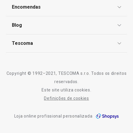
Proteção de informações pessoais
Encomendas
Produtos virais nas redes socias
Centro de Arbitragem
Termos e Condições
Blog
Livro de Reclamações
Essenciais de Verão
TESCOMA Club
Notícias
Tescoma
Perguntas Frequentes
Regresso às aulas e ao trabalho
Receitas
Sobre nós
Truques e Dicas
Serviço Pós-Venda
Copyright © 1992–2021, TESCOMA s.r.o. Todos os direitos
Profissionais
reservados.
Este site utiliza cookies.
Contactos
Definições de cookies
-10% Novos Subscritores
Loja online profissional personalizada
-12 %
Novidade
Portes 