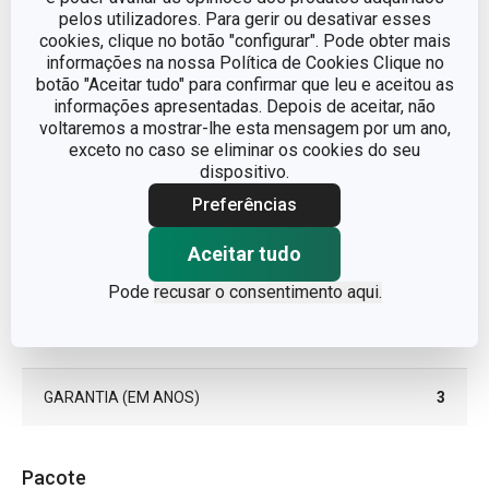
LINHA DE PRODUTO
PRESTO
pelos utilizadores. Para gerir ou desativar esses
cookies, clique no botão "configurar". Pode obter mais
informações na nossa Política de Cookies Clique no
plástico, aço
botão "Aceitar tudo" para confirmar que leu e aceitou as
MATERIAL
inoxidável
informações apresentadas. Depois de aceitar, não
voltaremos a mostrar-lhe esta mensagem por um ano,
exceto no caso se eliminar os cookies do seu
TIPO
abre frascos
dispositivo.
Preferências
CORES
Branco
Aceitar tudo
MÁQUINA DE LAVAR
Sim
LOUÇA
Pode
recusar o consentimento aqui.
EAN
8595028449761
GARANTIA (EM ANOS)
3
Pacote