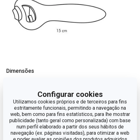
Dimensões
COMPRIMENTO (CM)
15
Configurar cookies
Utilizamos cookies próprios e de terceiros para fins
estritamente funcionais, permitindo a navegação na
Outros parâmetros
web, bem como para fins estatísticos, para lhe mostrar
publicidade (tanto geral como personalizada) com base
num perfil elaborado a partir dos seus hábitos de
CATEGORIA
utensílios de cozinha
navegação (ex. páginas visitadas), para otimizar a web
e poder avaliar as opiniões dos produtos adquiridos