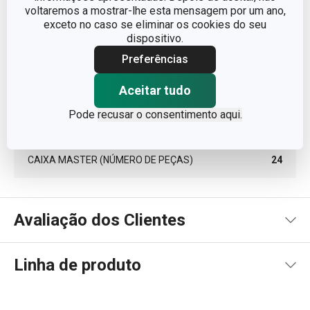
voltaremos a mostrar-lhe esta mensagem por um ano,
ALTURA (CM)
9.700
exceto no caso se eliminar os cookies do seu
dispositivo.
COMPRIMENTO (CM)
9.100
Preferências
PESO INCLUINDO EMBALAGEM (KG)
0.302
Aceitar tudo
Pode
recusar o consentimento aqui.
EMBALAGEM DE GRUPO (NÚMERO DE PEÇAS)
6
CAIXA MASTER (NÚMERO DE PEÇAS)
24
Avaliação dos Clientes
Linha de produto
100
%
5
1
x
4
0
x