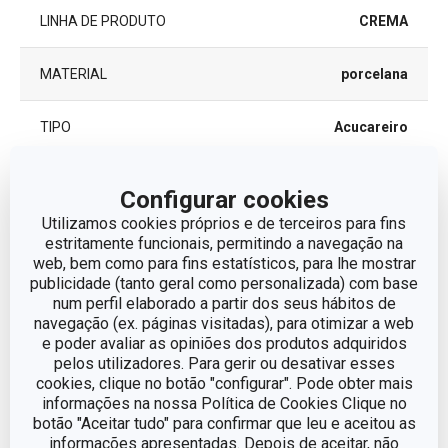
LINHA DE PRODUTO
CREMA
MATERIAL
porcelana
TIPO
Acucareiro
MÁQUINA DE LAVAR LOUÇA
Sim
Configurar cookies
Utilizamos cookies próprios e de terceiros para fins
EAN
8595028433487
estritamente funcionais, permitindo a navegação na
web, bem como para fins estatísticos, para lhe mostrar
publicidade (tanto geral como personalizada) com base
GARANTIA (EM ANOS)
5
num perfil elaborado a partir dos seus hábitos de
navegação (ex. páginas visitadas), para otimizar a web
e poder avaliar as opiniões dos produtos adquiridos
Pacote
pelos utilizadores. Para gerir ou desativar esses
cookies, clique no botão "configurar". Pode obter mais
informações na nossa Política de Cookies Clique no
LARGURA (CM)
9.100
botão "Aceitar tudo" para confirmar que leu e aceitou as
informações apresentadas. Depois de aceitar, não