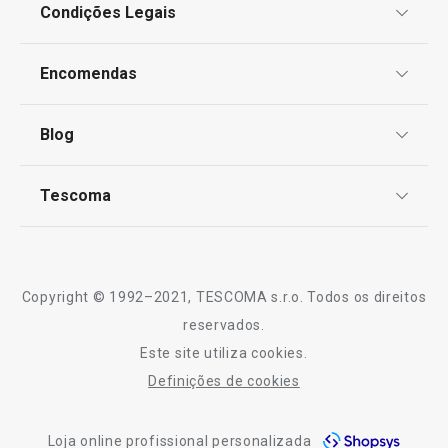
Condições Legais
Proteção de informações pessoais
Todos os produtos da linha CLASSIC
Encomendas
Centro de Arbitragem
Termos e Condições
Blog
Livro de Reclamações
TESCOMA Club
Notícias
Tescoma
Perguntas Frequentes
Receitas
Sobre nós
Truques e Dicas
Serviço Pós-Venda
Copyright © 1992–2021, TESCOMA s.r.o. Todos os direitos
Profissionais
reservados.
Este site utiliza cookies.
Contactos
Definições de cookies
-10% Novos Subscritores
Loja online profissional personalizada