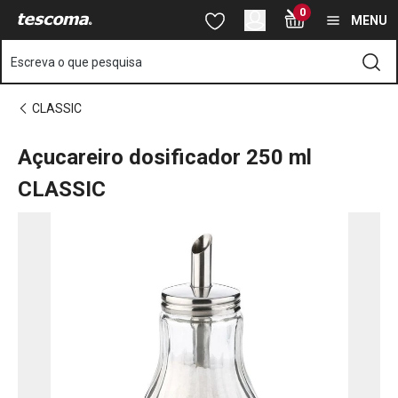
Está na página Açucareiro dosificador 250 ml CLASSIC
0
Saltar para o conteúdo principal
Saltar para a navegação
Saltar para a pesquisa
MENU
Escreva o que pesquisa
CLASSIC
Açucareiro dosificador 250 ml
CLASSIC