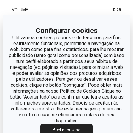
VOLUME
0.25
Configurar cookies
Outros parâmetros
Utilizamos cookies próprios e de terceiros para fins
estritamente funcionais, permitindo a navegação na
CATEGORIA
Condimentos
web, bem como para fins estatísticos, para lhe mostrar
publicidade (tanto geral como personalizada) com base
num perfil elaborado a partir dos seus hábitos de
DETALHES
Dosificador Açúcar
navegação (ex. páginas visitadas), para otimizar a web
e poder avaliar as opiniões dos produtos adquiridos
pelos utilizadores. Para gerir ou desativar esses
LINHA DE PRODUTO
CLASSIC
cookies, clique no botão "configurar". Pode obter mais
informações na nossa Política de Cookies Clique no
MATERIAL
aço inoxidável, vidro
botão "Aceitar tudo" para confirmar que leu e aceitou as
informações apresentadas. Depois de aceitar, não
voltaremos a mostrar-lhe esta mensagem por um ano,
TIPO
Acucareiro
exceto no caso se eliminar os cookies do seu
dispositivo.
EAN
8595028427950
Preferências