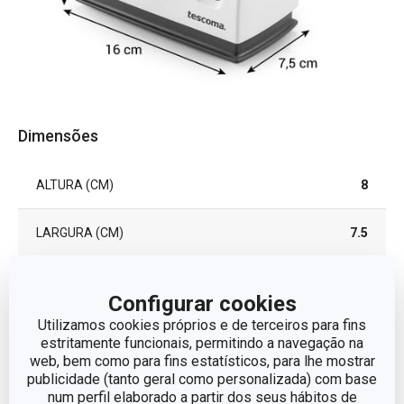
Dimensões
ALTURA (CM)
8
LARGURA (CM)
7.5
COMPRIMENTO (CM)
16
Configurar cookies
Utilizamos cookies próprios e de terceiros para fins
estritamente funcionais, permitindo a navegação na
Outros parâmetros
web, bem como para fins estatísticos, para lhe mostrar
publicidade (tanto geral como personalizada) com base
CATEGORIA
Afiador de facas
num perfil elaborado a partir dos seus hábitos de