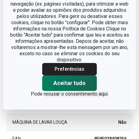
navegação (ex. páginas visitadas), para otimizar a web
e poder avaliar as opiniões dos produtos adquiridos
DETALHES
Eléctrica
pelos utilizadores. Para gerir ou desativar esses
cookies, clique no botão "configurar". Pode obter mais
informações na nossa Política de Cookies Clique no
LINHA DE PRODUTO
GrandCHEF
botão "Aceitar tudo" para confirmar que leu e aceitou as
informações apresentadas. Depois de aceitar, não
metal, plástico,
voltaremos a mostrar-lhe esta mensagem por um ano,
MATERIAL
cerâmica
exceto no caso se eliminar os cookies do seu
dispositivo.
Preferências
TIPO
Afiador de facas
Aceitar tudo
TIPO DE FONTE DE
da rede elétrica
ALIMENTAÇÃO
Pode
recusar o consentimento aqui.
CORES
Branco
MÁQUINA DE LAVAR LOUÇA
Não
EAN
8595028408256