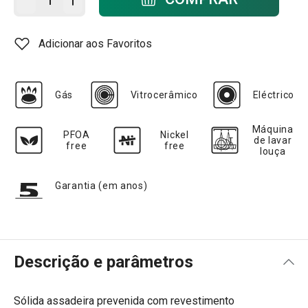
Adicionar aos Favoritos
Gás
Vitrocerâmico
Eléctrico
Máquina
PFOA
Nickel
de lavar
free
free
louça
Garantia (em anos)
Descrição e parâmetros
Sólida assadeira prevenida com revestimento