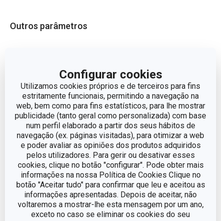
Outros parâmetros
ADEQUADO PARA
Sim
FORNO
Configurar cookies
ADEQUADO PARA
Utilizamos cookies próprios e de terceiros para fins
Não
MICROONDAS
estritamente funcionais, permitindo a navegação na
web, bem como para fins estatísticos, para lhe mostrar
publicidade (tanto geral como personalizada) com base
CATEGORIA
assadeiras
num perfil elaborado a partir dos seus hábitos de
navegação (ex. páginas visitadas), para otimizar a web
LINHA DE PRODUTO
PREMIUM
e poder avaliar as opiniões dos produtos adquiridos
pelos utilizadores. Para gerir ou desativar esses
cookies, clique no botão "configurar". Pode obter mais
Aluminio, superficie
informações na nossa Política de Cookies Clique no
MATERIAL
antiaderente
botão "Aceitar tudo" para confirmar que leu e aceitou as
informações apresentadas. Depois de aceitar, não
voltaremos a mostrar-lhe esta mensagem por um ano,
TIPO
assadeira
exceto no caso se eliminar os cookies do seu