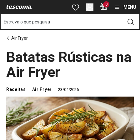
Está na página Descubra como fazer batatas rústicas estaladiças 
0
Saltar para o conteúdo principal
Saltar para a navegação
Saltar para a pesquisa
MENU
Escreva o que pesquisa
Air Fryer
Batatas Rústicas na
Air Fryer
Receitas
Air Fryer
23/04/2026