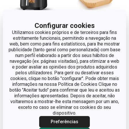
Configurar cookies
-33 %
Novidade
Utilizamos cookies próprios e de terceiros para fins
Portes grátis
estritamente funcionais, permitindo a navegação na
Formas de papel
web, bem como para fins estatísticos, para lhe mostrar
Air fryer com função
quadradas para Air Fryer
publicidade (tanto geral como personalizada) com base
vapor PRESIDENT
DELÍCIA 23 x 23 cm,
num perfil elaborado a partir dos seus hábitos de
50 pcs
navegação (ex. páginas visitadas), para otimizar a web
€ 299,00
e poder avaliar as opiniões dos produtos adquiridos
€ 199,00
€ 7,90
pelos utilizadores. Para gerir ou desativar esses
cookies, clique no botão "configurar". Pode obter mais
Disponível na loja online
Disponível na loja online
informações na nossa Política de Cookies Clique no
botão "Aceitar tudo" para confirmar que leu e aceitou as
COMPRAR
COMPRAR
informações apresentadas. Depois de aceitar, não
voltaremos a mostrar-lhe esta mensagem por um ano,
exceto no caso se eliminar os cookies do seu
dispositivo.
Preferências