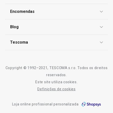
Proteção de informações pessoais
Encomendas
Centro de Arbitragem
Termos e Condições
Blog
Livro de Reclamações
TESCOMA Club
Notícias
Tescoma
Perguntas Frequentes
Receitas
Sobre nós
Truques e Dicas
Serviço Pós-Venda
Copyright © 1992–2021, TESCOMA s.r.o. Todos os direitos
Profissionais
reservados.
Este site utiliza cookies.
Contactos
Definições de cookies
-10% Novos Subscritores
Loja online profissional personalizada