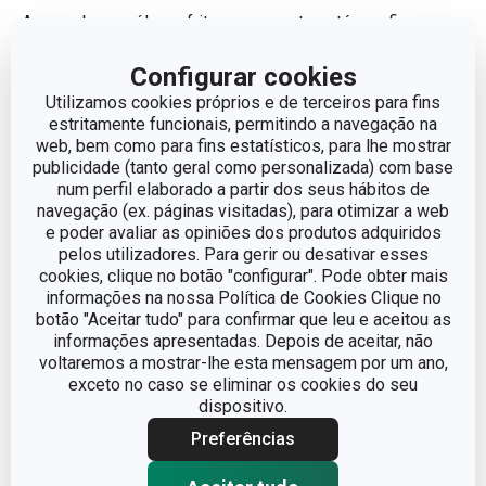
Aqueça bem o óleo e frite os croquetes até que fiquem
uniformemente dourados e estaladiços. Retire-os e
Configurar cookies
coloque-os sobre papel absorvente para eliminar o
Utilizamos cookies próprios e de terceiros para fins
excesso de gordura.
estritamente funcionais, permitindo a navegação na
web, bem como para fins estatísticos, para lhe mostrar
Sirva os croquetes ainda quentes, acompanhados por uma
publicidade (tanto geral como personalizada) com base
num perfil elaborado a partir dos seus hábitos de
salada de folhas verdes ou um arroz de feijão malandro
navegação (ex. páginas visitadas), para otimizar a web
para uma refeição de conforto completa ou com uma
e poder avaliar as opiniões dos produtos adquiridos
maionesa caseira de preferir os croquetes como snack.
pelos utilizadores. Para gerir ou desativar esses
cookies, clique no botão "configurar". Pode obter mais
informações na nossa Política de Cookies Clique no
Para preparar esta receita vai precisar dos
botão "Aceitar tudo" para confirmar que leu e aceitou as
seguintes utensílios de cozinha:
informações apresentadas. Depois de aceitar, não
voltaremos a mostrar-lhe esta mensagem por um ano,
exceto no caso se eliminar os cookies do seu
dispositivo.
Preferências