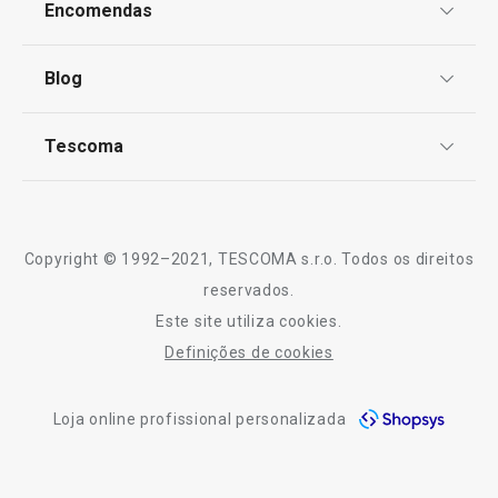
Encomendas
Centro de Arbitragem
Termos e Condições
Blog
Livro de Reclamações
TESCOMA Club
Notícias
Tescoma
Perguntas Frequentes
Receitas
Sobre nós
Truques e Dicas
Serviço Pós-Venda
Copyright © 1992–2021, TESCOMA s.r.o. Todos os direitos
Profissionais
reservados.
Este site utiliza cookies.
Contactos
Definições de cookies
-10% Novos Subscritores
Loja online profissional personalizada