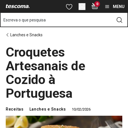
Está na página Croquetes Artesanais de Cozido à Portuguesa
0
Saltar para o conteúdo principal
Saltar para a navegação
Saltar para a pesquisa
MENU
Escreva o que pesquisa
Lanches e Snacks
Croquetes
Artesanais de
Cozido à
Portuguesa
Receitas
Lanches e Snacks
10/02/2026