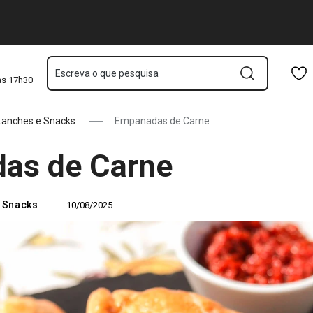
Saltar para o conteúdo principal
Saltar para a navegação
Saltar para a pesquisa
Escreva o que pesquisa
às 17h30
Lanches e Snacks
Empanadas de Carne
as de Carne
 Snacks
10/08/2025