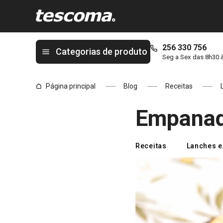
Está na página Empanadas de Carne
256 330 756
Categorias de produto
Seg a Sex das 8h30 
Página principal
Blog
Receitas
Empanad
Receitas
Lanches e