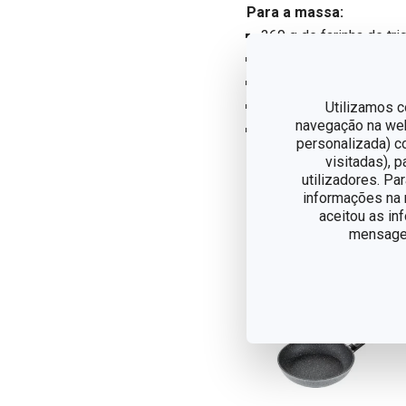
Para a massa:
360 g de farinha de tri
170 g de manteiga fria
80 ml de água
1 ovo
Utilizamos c
navegação na web,
½ colher de chá de sal
personalizada) c
visitadas), 
utilizadores. Pa
informações na n
aceitou as in
mensagem