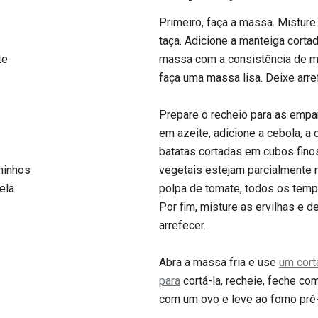
Primeiro, faça a massa. Misture
taça. Adicione a manteiga cort
te
massa com a consistência de mi
faça uma massa lisa. Deixe arre
Prepare o recheio para as empa
em azeite, adicione a cebola, a 
batatas cortadas em cubos finos
minhos
vegetais estejam parcialmente m
ela
polpa de tomate, todos os temp
Por fim, misture as ervilhas e d
arrefecer.
Abra a massa fria e use
um cort
para
cortá-la, recheie, feche co
com um ovo e leve ao forno pré