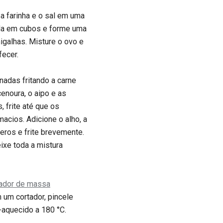
 a farinha e o sal em uma
ada em cubos e forme uma
galhas. Misture o ovo e
fecer.
nadas fritando a carne
cenoura, o aipo e as
, frite até que os
acios. Adicione o alho, a
eros e frite brevemente.
eixe toda a mistura
ador de massa
m um cortador, pincele
-aquecido a 180 °C.