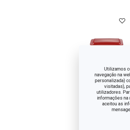
Utilizamos c
navegação na web,
personalizada) c
visitadas), 
Portes grátis
utilizadores. Pa
informações na n
Forma cerâmica
aceitou as in
para pão de forma
mensagem
DELÍCIA
€ 49,90