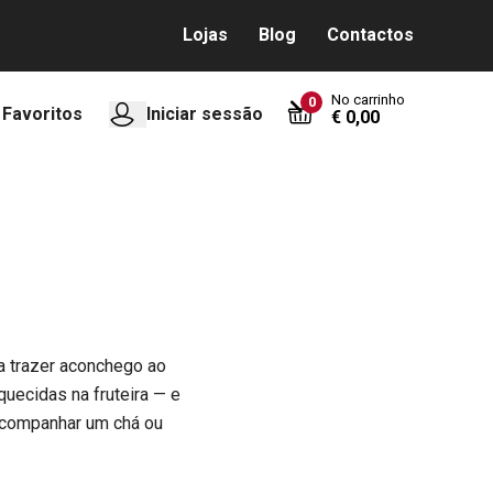
Lojas
Blog
Contactos
No carrinho
0
Favoritos
Iniciar sessão
€ 0,00
a trazer aconchego ao
quecidas na fruteira — e
 acompanhar um chá ou