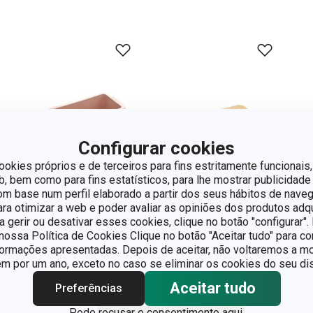
Configurar cookies
ookies próprios e de terceiros para fins estritamente funcionais,
 bem como para fins estatísticos, para lhe mostrar publicidade
om base num perfil elaborado a partir dos seus hábitos de naveg
para otimizar a web e poder avaliar as opiniões dos produtos adq
ra gerir ou desativar esses cookies, clique no botão "configurar"
ossa Política de Cookies Clique no botão "Aceitar tudo" para co
Forma para pão
Tábua de cortar
formações apresentadas. Depois de aceitar, não voltaremos a mo
integral DELLA
ONLINE
 por um ano, exceto no caso se eliminar os cookies do seu dis
CASA
26 x 16 cm
Aceitar tudo
Preferências
€ 15,90
€ 9,90
Pode
recusar o consentimento aqui.