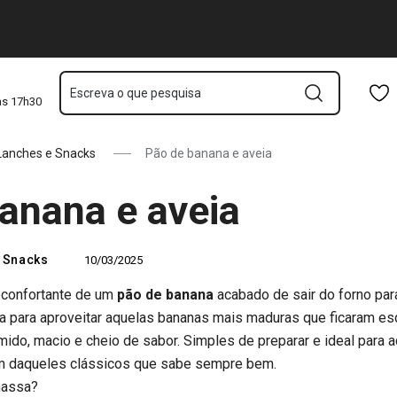
Saltar para o conteúdo principal
Saltar para a navegação
Saltar para a pesquisa
Escreva o que pesquisa
às 17h30
Lanches e Snacks
Pão de banana e aveia
anana e aveia
 Snacks
10/03/2025
econfortante de um
pão de banana
acabado de sair do forno par
ita para aproveitar aquelas bananas mais maduras que ficaram es
mido, macio e cheio de sabor. Simples de preparar e ideal para
um daqueles clássicos que sabe sempre bem.
massa?