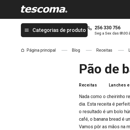
Está na página Pão de banana e aveia
256 330 756
Categorias de produto
Seg a Sex das 8h30 
Página principal
Blog
Receitas
Pão de b
Receitas
Lanches e
Nada como o cheirinho r
dia. Esta receita é perfe
o resultado é um bolo hú
café, o banana bread é 
Vamos pôr as mãos na 