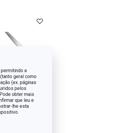
 permitindo a
 (tanto geral como
ação (ex. páginas
uiridos pelos
. Pode obter mais
nfirmar que leu e
Faca de pão
strar-lhe esta
PRESTO 20 cm
positivo.
€ 16,90