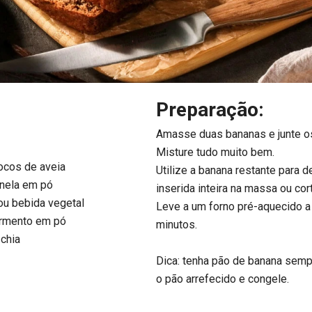
Preparação:
Amasse duas bananas e junte os
Misture tudo muito bem.
ocos de aveia
Utilize a banana restante para d
anela em pó
inserida inteira na massa ou cor
ou bebida vegetal
Leve a um forno pré-aquecido a
ermento em pó
minutos.
chia
Dica: tenha pão de banana sempr
o pão arrefecido e congele.