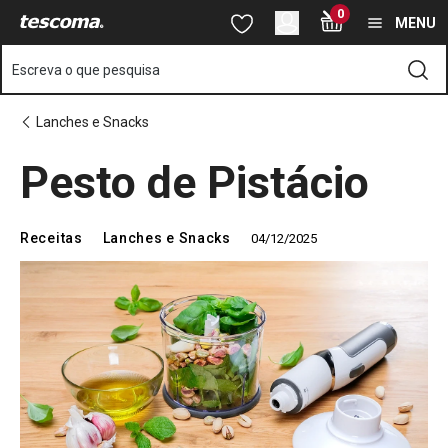
Está na página Pesto de Pistácio
0
Saltar para o conteúdo principal
Saltar para a navegação
Saltar para a pesquisa
MENU
Escreva o que pesquisa
Lanches e Snacks
Pesto de Pistácio
Receitas
Lanches e Snacks
04/12/2025