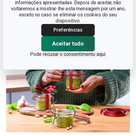
informações apresentadas. Depois de aceitar, não
especial oferecendo-o em
frascos de vidro
com tampa
voltaremos a mostrar-lhe esta mensagem por um ano,
hermética, decorados com um laço elegante. Estes
exceto no caso se eliminar os cookies do seu
frascos não só valorizam a apresentação, como também
dispositivo.
são reutilizáveis: depois de saborear o pesto, podem ser
Preferências
usados para guardar especiarias, chás, frutos secos ou
até para preparar novas receitas caseiras.
Aceitar tudo
Pode
recusar o consentimento aqui.