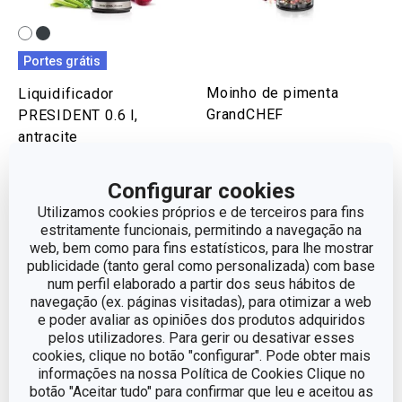
Portes grátis
Moinho de pimenta
Liquidificador
GrandCHEF
PRESIDENT 0.6 l,
antracite
€ 89,90
€ 21,90
Configurar cookies
Disponível na loja online
Disponível na loja online
Utilizamos cookies próprios e de terceiros para fins
estritamente funcionais, permitindo a navegação na
COMPRAR
COMPRAR
web, bem como para fins estatísticos, para lhe mostrar
publicidade (tanto geral como personalizada) com base
num perfil elaborado a partir dos seus hábitos de
navegação (ex. páginas visitadas), para otimizar a web
Agora que o pesto está preparado,
e poder avaliar as opiniões dos produtos adquiridos
por que não transformá-lo num
pelos utilizadores. Para gerir ou desativar esses
presente?
cookies, clique no botão "configurar". Pode obter mais
informações na nossa Política de Cookies Clique no
Agora que o pesto está pronto, torne-o ainda mais
botão "Aceitar tudo" para confirmar que leu e aceitou as