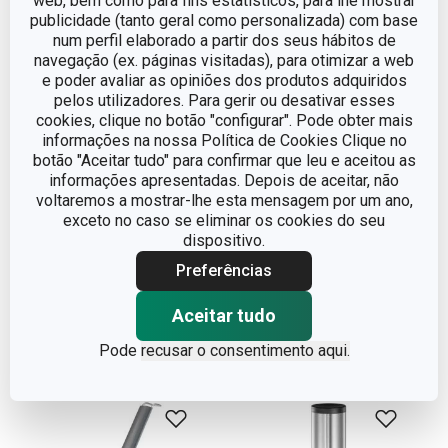
web, bem como para fins estatísticos, para lhe mostrar
publicidade (tanto geral como personalizada) com base
num perfil elaborado a partir dos seus hábitos de
navegação (ex. páginas visitadas), para otimizar a web
e poder avaliar as opiniões dos produtos adquiridos
pelos utilizadores. Para gerir ou desativar esses
cookies, clique no botão "configurar". Pode obter mais
informações na nossa Política de Cookies Clique no
botão "Aceitar tudo" para confirmar que leu e aceitou as
Portes grátis
Portes grátis
informações apresentadas. Depois de aceitar, não
voltaremos a mostrar-lhe esta mensagem por um ano,
Almofariz PRESIDENT
Picador manual de fio
exceto no caso se eliminar os cookies do seu
HANDY
dispositivo.
€ 44,90
€ 36,90
Preferências
Disponível na loja online
Disponível na loja online
COMPRAR
COMPRAR
Aceitar tudo
Pode
recusar o consentimento aqui.