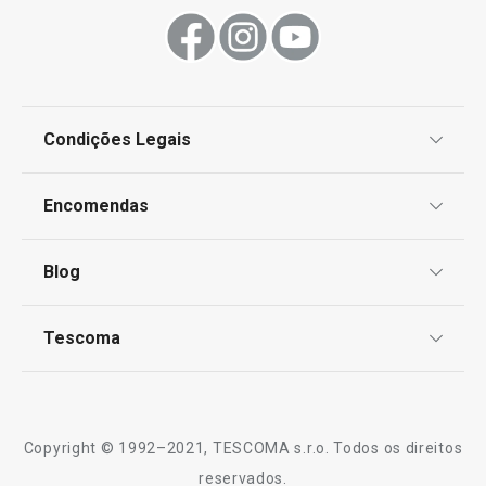
Condições Legais
Proteção de informações pessoais
Encomendas
Centro de Arbitragem
Termos e Condições
Blog
Livro de Reclamações
TESCOMA Club
Notícias
Tescoma
Perguntas Frequentes
Receitas
Sobre nós
Truques e Dicas
Serviço Pós-Venda
Copyright © 1992–2021, TESCOMA s.r.o. Todos os direitos
Profissionais
reservados.