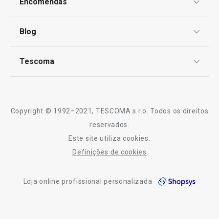
Encomendas
Centro de Arbitragem
Termos e Condições
Blog
Livro de Reclamações
TESCOMA Club
Notícias
Tescoma
Perguntas Frequentes
Receitas
Sobre nós
Truques e Dicas
Serviço Pós-Venda
Copyright © 1992–2021, TESCOMA s.r.o. Todos os direitos
Profissionais
reservados.
Este site utiliza cookies.
Contactos
Definições de cookies
-10% Novos Subscritores
Loja online profissional personalizada