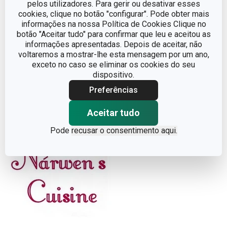
pelos utilizadores. Para gerir ou desativar esses
de sementes e banana. Coloque a prensa sobre as barras
cookies, clique no botão "configurar". Pode obter mais
e reserve por 5 minutos.
informações na nossa Política de Cookies Clique no
botão "Aceitar tudo" para confirmar que leu e aceitou as
informações apresentadas. Depois de aceitar, não
Retire a prensa e leve ao forno somente as formas de
voltaremos a mostrar-lhe esta mensagem por um ano,
silicone a 150ºC. Deixe cozinhar por 15 minutos e
exceto no caso se eliminar os cookies do seu
dispositivo.
desenforme.
Preferências
Deixe arrefecer completamente e guarde em frascos
Aceitar tudo
hermeticamente fechados.
Pode
recusar o consentimento aqui.