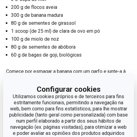
200 g de flocos aveia
300 g de banana madura
80 g de sementes de girassol
1 scoop (de 25 ml) de clara de ovo em pó
100 g de miolo de noz
80 g de sementes de abóbora
60 g de bagas de goji, biológicas
Comece por esmagar a banana com um garfo e junte-a à
manteiga de amêndoa e ao mel. Acrescente a clara de ovo
em pó e a aveia, misture bem e adicione as nozes
Configurar cookies
picadas grosseiramente, as sementes de girassol e 2/3
Utilizamos cookies próprios e de terceiros para fins
estritamente funcionais, permitindo a navegação na
das sementes de abóbora e bagas goji. Misture tudo
web, bem como para fins estatísticos, para lhe mostrar
muito bem.
publicidade (tanto geral como personalizada) com base
num perfil elaborado a partir dos seus hábitos de
navegação (ex. páginas visitadas), para otimizar a web
Distribua as restantes sementes de abóbora e as bagas
e poder avaliar as opiniões dos produtos adquiridos
goji pelas formas de barritas e cubra-as com o preparado