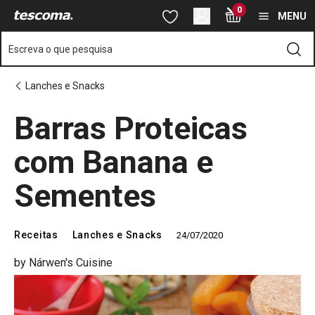
Está na página Barras Proteicas com Banana e Sementes
0
Saltar para o conteúdo principal
Saltar para a navegação
Saltar para a pesquisa
MENU
Escreva o que pesquisa
Lanches e Snacks
Barras Proteicas
com Banana e
Sementes
Receitas
Lanches e Snacks
24/07/2020
by Nárwen's Cuisine