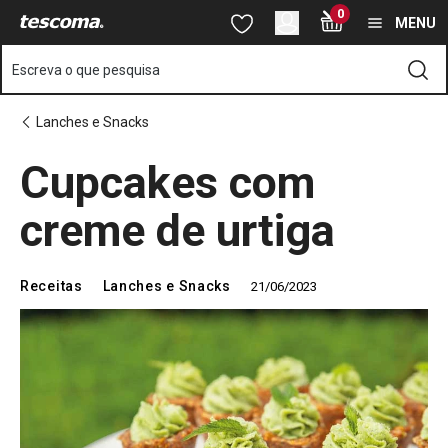
Está na página Cupcakes com creme de urtiga
0
Saltar para o conteúdo principal
Saltar para a navegação
Saltar para a pesquisa
MENU
Escreva o que pesquisa
Lanches e Snacks
Cupcakes com
creme de urtiga
Receitas
Lanches e Snacks
21/06/2023