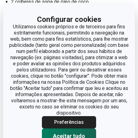
2 colheres de sopa de óleo de coco
1 colher de chá de canela em pó
pitada de sal
Configurar cookies
Utilizamos cookies próprios e de terceiros para fins
estritamente funcionais, permitindo a navegação na
Triturar grosseiramente os frutos secos, as amêndoas e
web, bem como para fins estatísticos, para lhe mostrar
as sementes, juntar as tâmaras ou os figos, o óleo de
publicidade (tanto geral como personalizada) com base
coco, a canela, o sal e misturar até os ingredientes
num perfil elaborado a partir dos seus hábitos de
navegação (ex. páginas visitadas), para otimizar a web
incorporarem. Divida a massa resultante em mini copos
e poder avaliar as opiniões dos produtos adquiridos
de papel. Modele com as mãos até obter o formato da
pelos utilizadores. Para gerir ou desativar esses
fotografia e leve ao frigorífico para arrefecer e endurecer.
cookies, clique no botão "configurar". Pode obter mais
informações na nossa Política de Cookies Clique no
De seguida, recheie os cupcakes com o creme de urtiga.
botão "Aceitar tudo" para confirmar que leu e aceitou as
informações apresentadas. Depois de aceitar, não
Creme de urtiga
voltaremos a mostrar-lhe esta mensagem por um ano,
exceto no caso se eliminar os cookies do seu
400 ml de creme de coco pronto
dispositivo.
200 g de manteiga de coco
Preferências
4 colheres de sopa de xarope de agave
1 limão
Aceitar tudo