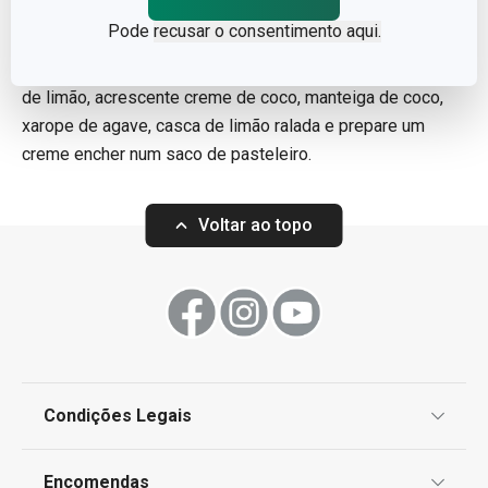
30 g de folhas frescas de urtiga
Pode
recusar o consentimento aqui.
Mergulhe as folhas de urtiga em água morna por 2
minutos. Seque e misture com 1 colher de sopa de sumo
de limão, acrescente creme de coco, manteiga de coco,
xarope de agave, casca de limão ralada e prepare um
creme encher num saco de pasteleiro.
Voltar ao topo
Condições Legais
Proteção de informações pessoais
Encomendas