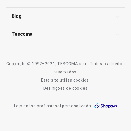
Centro de Arbitragem
Termos e Condições
Blog
Livro de Reclamações
TESCOMA Club
Notícias
Tescoma
Perguntas Frequentes
Receitas
Sobre nós
Truques e Dicas
Serviço Pós-Venda
Copyright © 1992–2021, TESCOMA s.r.o. Todos os direitos
Profissionais
reservados.
Este site utiliza cookies.
Contactos
Definições de cookies
-10% Novos Subscritores
Loja online profissional personalizada