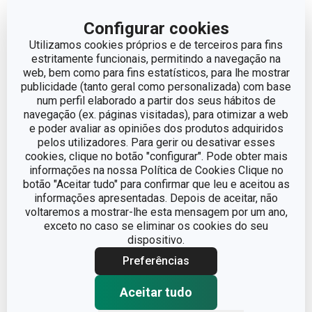
3. Use caixas e organizadores
transparentes no frigorífico
Configurar cookies
Utilizamos cookies próprios e de terceiros para fins
estritamente funcionais, permitindo a navegação na
web, bem como para fins estatísticos, para lhe mostrar
publicidade (tanto geral como personalizada) com base
num perfil elaborado a partir dos seus hábitos de
navegação (ex. páginas visitadas), para otimizar a web
e poder avaliar as opiniões dos produtos adquiridos
pelos utilizadores. Para gerir ou desativar esses
cookies, clique no botão "configurar". Pode obter mais
informações na nossa Política de Cookies Clique no
Já diziam as nossas avós: “o que não é visto, não é
botão "Aceitar tudo" para confirmar que leu e aceitou as
lembrado”. Quantas vezes guardamos comida em
informações apresentadas. Depois de aceitar, não
voltaremos a mostrar-lhe esta mensagem por um ano,
recipientes opacos e só muito depois é que nos
exceto no caso se eliminar os cookies do seu
lembramos de os abrir e verificamos que o que está lá
dispositivo.
dentro já não se pode comer?
Preferências
Para evitar estes esquecimentos, as
caixas saudáveis
Aceitar tudo
para frigorífico Purity da Tescoma
, práticas e