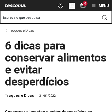
Está na página 6 dicas para conservar alimentos e evitar desper
0
Saltar para o conteúdo principal
Saltar para a navegação
Saltar para a pesquisa
MENU
Escreva o que pesquisa
Truques e Dicas
6 dicas para
conservar alimentos
e evitar
desperdícios
Truques e Dicas
31/01/2022
Conservar alimentos e evitar desperdícios na