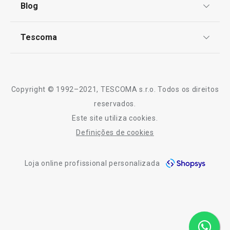
Blog
Livro de Reclamações
TESCOMA Club
Notícias
Tescoma
Perguntas Frequentes
Receitas
Sobre nós
Truques e Dicas
Serviço Pós-Venda
Copyright © 1992–2021, TESCOMA s.r.o. Todos os direitos
Profissionais
reservados.
Este site utiliza cookies.
Contactos
Definições de cookies
-10% Novos Subscritores
Loja online profissional personalizada