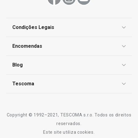
Condições Legais
Proteção de informações pessoais
Encomendas
Centro de Arbitragem
Termos e Condições
Blog
Livro de Reclamações
TESCOMA Club
Notícias
Tescoma
Perguntas Frequentes
Receitas
Sobre nós
Truques e Dicas
Serviço Pós-Venda
Copyright © 1992–2021, TESCOMA s.r.o. Todos os direitos
Profissionais
reservados.
Este site utiliza cookies.
Contactos