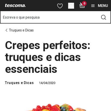
Está na página Crepes perfeitos: truques e dicas essenciais
0
Saltar para o conteúdo principal
Saltar para a navegação
Saltar para a pesquisa
MENU
Escreva o que pesquisa
Truques e Dicas
Crepes perfeitos:
truques e dicas
essenciais
Truques e Dicas
14/04/2020