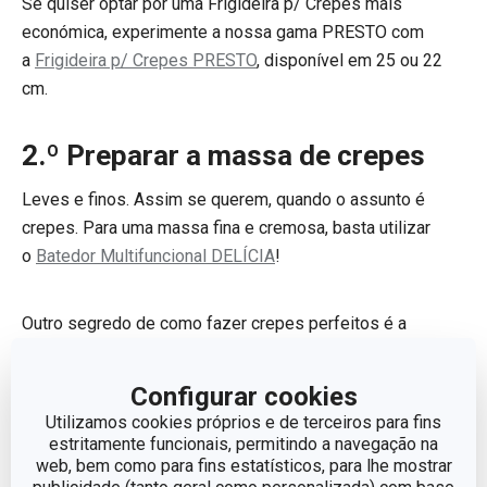
Se quiser optar por uma Frigideira p/ Crepes mais
económica, experimente a nossa gama PRESTO com
a
Frigideira p/ Crepes PRESTO
, disponível em 25 ou 22
cm.
2.º Preparar a massa de crepes
Leves e finos. Assim se querem, quando o assunto é
crepes. Para uma massa fina e cremosa, basta utilizar
o
Batedor Multifuncional DELÍCIA
!
Outro segredo de como fazer crepes perfeitos é a
quantidade de massa que coloca. Para o ajudar, temos
o
Dispensador de massa DELÍCIA
que é essencial para
Configurar cookies
colocar a porção ideal de massa na frigideira. Este
Utilizamos cookies próprios e de terceiros para fins
utensílio pode ser utilizado também para fazer panquecas
estritamente funcionais, permitindo a navegação na
ou queques.
web, bem como para fins estatísticos, para lhe mostrar