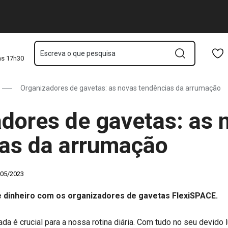
 da arrumação
Saltar para o conteúdo principal
Saltar para a navegação
Saltar para a pesquisa
Escreva o que pesquisa
às 17h30
Organizadores de gavetas: as novas tendências da arrumação
dores de gavetas: as 
as da arrumação
/05/2023
 dinheiro com os organizadores de gavetas FlexiSPACE.
 é crucial para a nossa rotina diária. Com tudo no seu devido lu