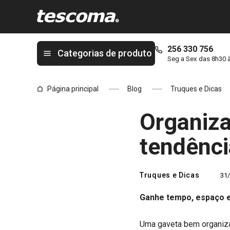
Está na página Organizadores de gavetas: as novas tendências
256 330 756
Categorias de produto
Seg a Sex das 8h30 
Página principal
Blog
Truques e Dicas
Organiza
tendênci
Truques e Dicas
31
Ganhe tempo, espaço e
Uma gaveta bem organizada