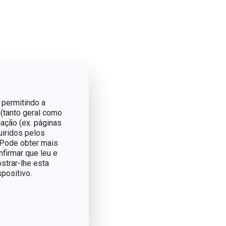
ar o
 permitindo a
 (tanto geral como
ação (ex. páginas
lembre-se, não compre
uiridos pelos
. Pode obter mais
nfirmar que leu e
strar-lhe esta
positivo.
tos que melhor encaixam