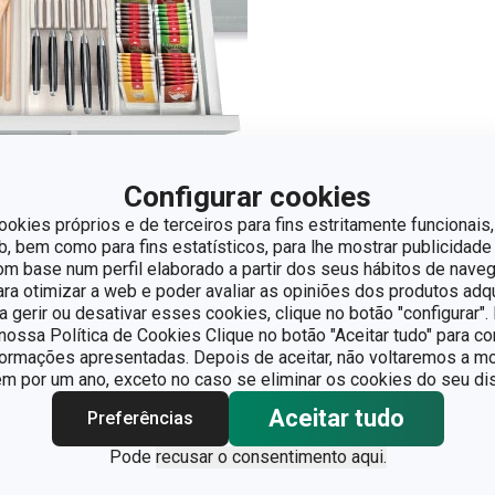
 à sua medida: saiba como organiz
Configurar cookies
 FLexiSPACE
ookies próprios e de terceiros para fins estritamente funcionais,
 bem como para fins estatísticos, para lhe mostrar publicidade
om base num perfil elaborado a partir dos seus hábitos de naveg
ganizadores de gavetas permitem também que poupe dinheiro e 
para otimizar a web e poder avaliar as opiniões dos produtos adq
ão caber nas suas gavetas.
ra gerir ou desativar esses cookies, clique no botão "configurar"
ossa Política de Cookies Clique no botão "Aceitar tudo" para co
formações apresentadas. Depois de aceitar, não voltaremos a mo
 por um ano, exceto no caso se eliminar os cookies do seu dis
iSPACE agora é possível otimizar e saber exatamente os produ
ique esquecido.
Aceitar tudo
Preferências
Pode
recusar o consentimento aqui.