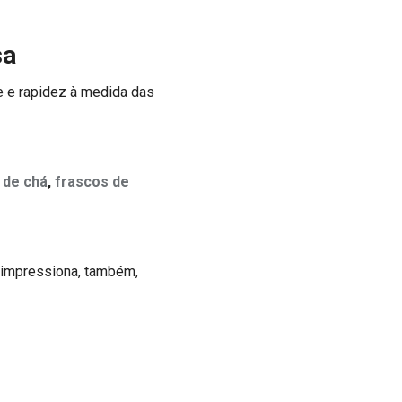
sa
e e rapidez à medida das
 de chá
,
frascos de
e impressiona, também,