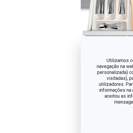
Organizadores
configurador
Utilizamos c
navegação na web,
personalizada) c
Além de práticos, os or
visitadas), 
utensílios que possam n
utilizadores. Pa
informações na n
aceitou as in
mensagem
Com o configurador Flex
entre si para que nada f