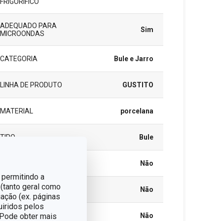
FRIGORÍFICO
ADEQUADO PARA
Sim
MICROONDAS
CATEGORIA
Bule e Jarro
LINHA DE PRODUTO
GUSTITO
MATERIAL
porcelana
TIPO
Bule
INDUÇÃO
Não
 permitindo a
 (tanto geral como
GÁS
Não
ação (ex. páginas
uiridos pelos
. Pode obter mais
VITROCERÂMICO
Não