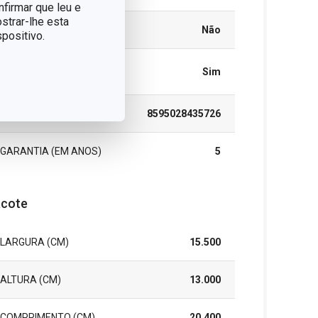
nfirmar que leu e
strar-lhe esta
ELÉCTRICO
Não
positivo.
MÁQUINA DE LAVAR
Sim
LOUÇA
EAN
8595028435726
GARANTIA (EM ANOS)
5
cote
LARGURA (CM)
15.500
ALTURA (CM)
13.000
COMPRIMENTO (CM)
20.400