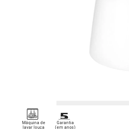
Máquina de
Garantia
lavar louça
(em anos)