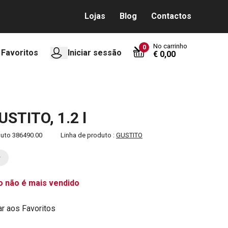
Lojas
Blog
Contactos
No carrinho
0
Favoritos
Iniciar sessão
€ 0,00
USTITO, 1.2 l
duto
386490.00
Linha de produto :
GUSTITO
o não é mais vendido
ar aos Favoritos