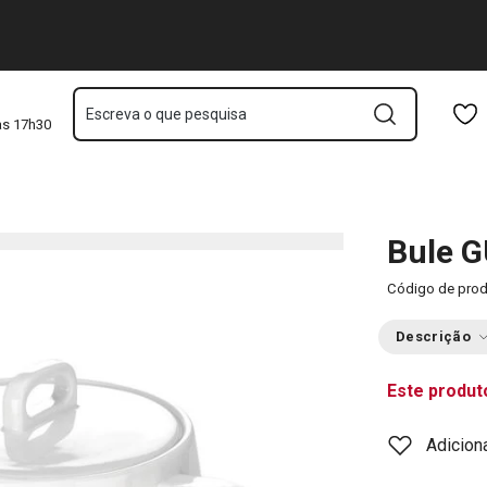
Saltar para o conteúdo principal
Saltar para a navegação
Saltar para a pesquisa
Escreva o que pesquisa
às 17h30
Bule G
Código de pro
Descrição
Este produt
Adicion