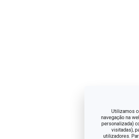
Utilizamos c
navegação na web,
personalizada) c
visitadas), 
utilizadores. Pa