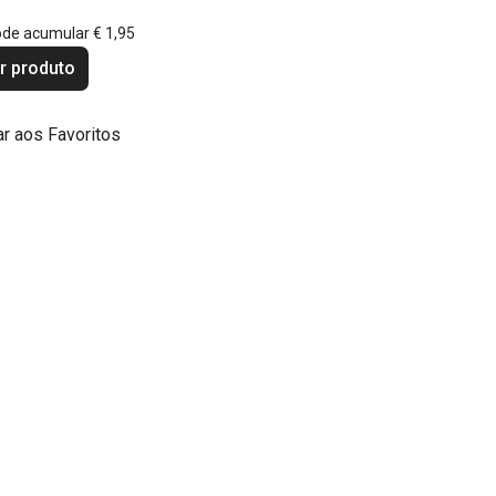
ode acumular
€ 1,95
r produto
ar aos Favoritos