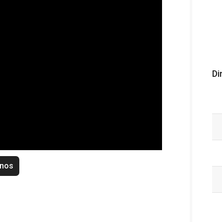
Di
enos