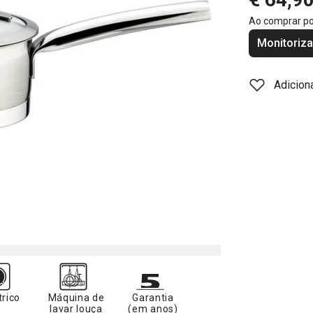
Ao comprar p
Monitoriza
Adicion
trico
Máquina de
Garantia
lavar louça
(em anos)