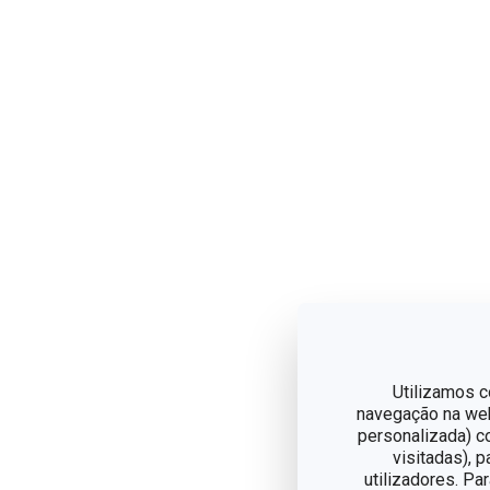
Utilizamos c
navegação na web,
personalizada) c
visitadas), 
utilizadores. Pa