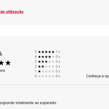
de utilização
%
5
1
x
4
0
x
3
0
x
2
0
x
ões
1
0
x
Conheça a op
0
0
x
responde totalmente ao esperado.