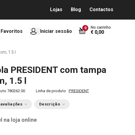
Lojas
Blog
Contactos
No carrinho
0
Favoritos
Iniciar sessão
€ 0,00
m, 1.5 l
ola PRESIDENT com tampa
, 1.5 l
duto
780262.00
Linha de produto :
PRESIDENT
 avaliações
Descrição
l na loja online
0