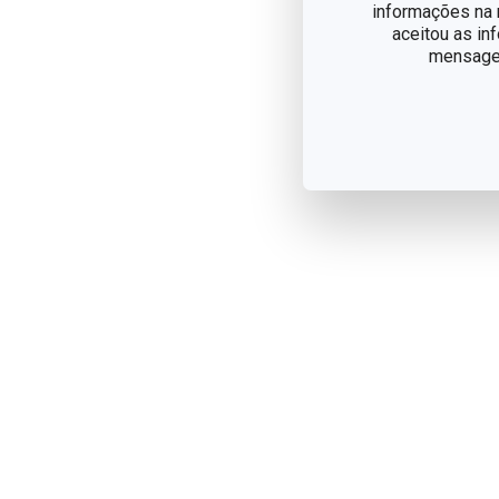
informações na n
aceitou as in
mensagem