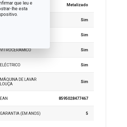
nfirmar que leu e
CORES
Metalizado
strar-lhe esta
positivo.
INDUÇÃO
Sim
GÁS
Sim
VITROCERÂMICO
Sim
ELÉCTRICO
Sim
MÁQUINA DE LAVAR
Sim
LOUÇA
EAN
8595028477467
GARANTIA (EM ANOS)
5