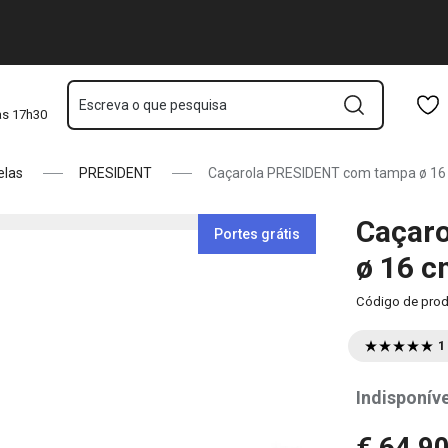
Saltar para o conteúdo principal
Saltar para a navegação
Saltar para a pesquisa
Escreva o que pesquisa
às 17h30
elas
PRESIDENT
Caçarola PRESIDENT com tampa ø 16 c
Caçar
Portes grátis
ø 16 cm
Código de pro
1
Indisponíve
€ 64,9