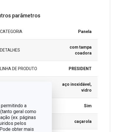
tros parâmetros
CATEGORIA
Panela
com tampa
DETALHES
coadora
LINHA DE PRODUTO
PRESIDENT
aço inoxidável,
MATERIAL
vidro
 permitindo a
TAMPA
Sim
 (tanto geral como
ação (ex. páginas
TIPO
caçarola
uiridos pelos
. Pode obter mais