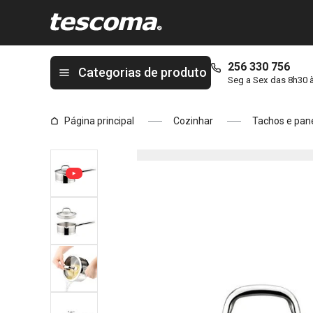
Está na página Caçarola PRESIDENT com tampa ø 16 cm, 1.5 l
256 330 756
Categorias de produto
Seg a Sex das 8h30 
Página principal
Cozinhar
Tachos e pan