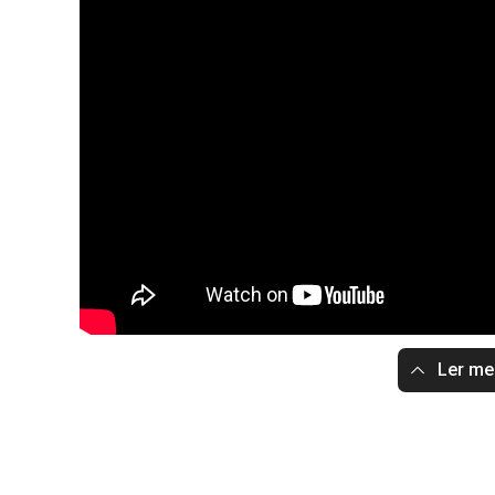
Ler m