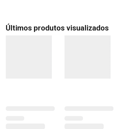
Últimos produtos visualizados
A linha FRESHBOX da Tescoma oferece uma vasta gama
de soluções inteligentes para guardar alimentos e
conservá-los por mais tempo. Com recipientes de
diferentes tamanhos e formatos, incluindo versões em
vidro, pode encontrar caixas práticas para guardar desde
grãos e cereais até preparações líquidas. As tampas
herméticas garantem um fechamento seguro, enquanto o
design transparente permite fácil visualização do
conteúdo. Ideal para organizar a sua cozinha com
eficiência.