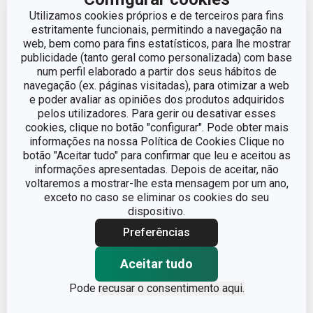
Utilizamos cookies próprios e de terceiros para fins
estritamente funcionais, permitindo a navegação na
VOLUME
1.5
web, bem como para fins estatísticos, para lhe mostrar
publicidade (tanto geral como personalizada) com base
DIÂMETRO
18
num perfil elaborado a partir dos seus hábitos de
navegação (ex. páginas visitadas), para otimizar a web
e poder avaliar as opiniões dos produtos adquiridos
pelos utilizadores. Para gerir ou desativar esses
Outros parâmetros
cookies, clique no botão "configurar". Pode obter mais
informações na nossa Política de Cookies Clique no
botão "Aceitar tudo" para confirmar que leu e aceitou as
ADEQUADO PARA
Sim
CONGELADOR
informações apresentadas. Depois de aceitar, não
voltaremos a mostrar-lhe esta mensagem por um ano,
exceto no caso se eliminar os cookies do seu
ADEQUADO PARA
Sim
dispositivo.
FRIGORÍFICO
Preferências
ADEQUADO PARA
Sim
MICROONDAS
Aceitar tudo
Pode
recusar o consentimento aqui.
caixas para
CATEGORIA
alimentos