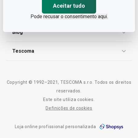
Aceitar tudo
Proteção de informações pessoais
Encomendas
Pode
recusar o consentimento aqui.
Centro de Arbitragem
Termos e Condições
Blog
Livro de Reclamações
TESCOMA Club
Notícias
Tescoma
Perguntas Frequentes
Receitas
Sobre nós
Truques e Dicas
Serviço Pós-Venda
Copyright © 1992–2021, TESCOMA s.r.o. Todos os direitos
Profissionais
reservados.
Este site utiliza cookies.
Contactos
Definições de cookies
-10% Novos Subscritores
Loja online profissional personalizada