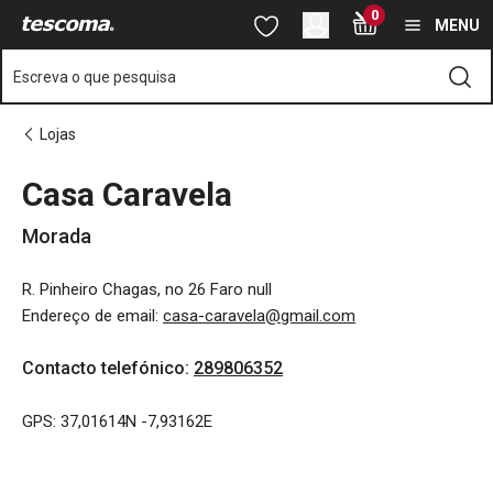
Está na página Casa Caravela
0
Saltar para o conteúdo principal
Saltar para a navegação
Saltar para a pesquisa
MENU
Escreva o que pesquisa
Lojas
Casa Caravela
Morada
R. Pinheiro Chagas, no 26 Faro null
Endereço de email
:
casa-caravela@gmail.com
Contacto telefónico
:
289806352
GPS: 37,01614N -7,93162E