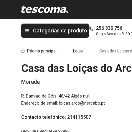
Está na página Casa das Loiças do Arco
256 330 756
Categorias de produto
Seg a Sex das 8h30 
Página principal
Lojas
Casa das Loiças 
Casa das Loiças do Ar
Morada
R. Damiao de Góis, 40/42 Algés null
Endereço de email
:
loicas.arco@netcabo.pt
Contacto telefónico
:
214115507
GPS: 38,69941N -9,2289E