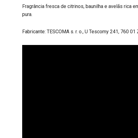
Fragrância fresca de citrinos, baunilha e avelãs rica e
pura.
Fabricante: TESCOMA s. r. o., U Tescomy 241, 760 01 