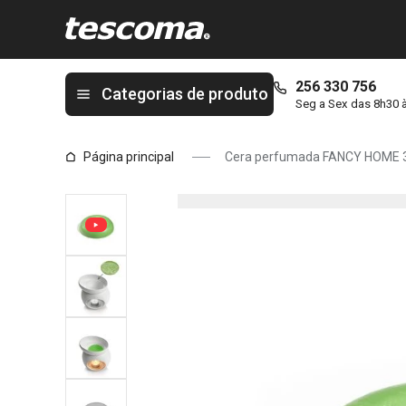
Está na página Cera perfumada FANCY HOME 3 x 25 g, Flores d
256 330 756
Categorias de produto
Seg a Sex das 8h30 
Página principal
Cera perfumada FANCY HOME 3 x