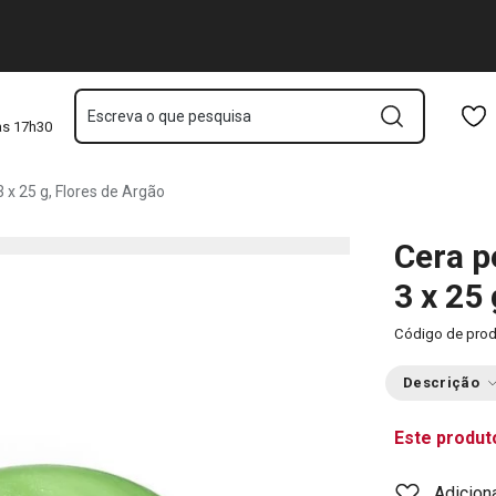
e Argão
Saltar para o conteúdo principal
Saltar para a navegação
Saltar para a pesquisa
Escreva o que pesquisa
às 17h30
 25 g, Flores de Argão
Cera 
3 x 25
Código de pro
Descrição
Este produt
Adicion