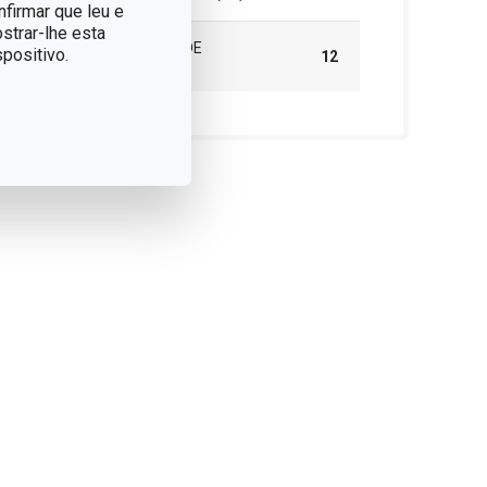
nfirmar que leu e
strar-lhe esta
CAIXA MASTER (NÚMERO DE
positivo.
12
PEÇAS)