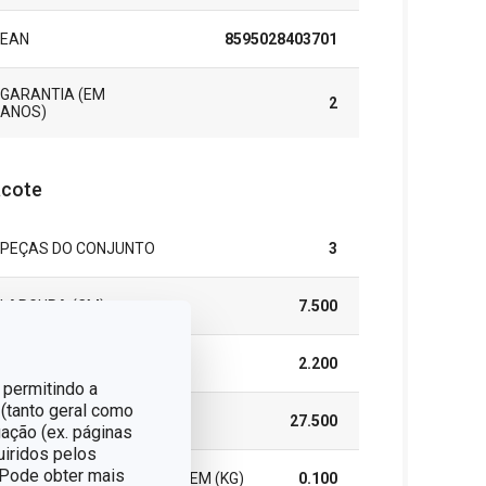
EAN
8595028403701
GARANTIA (EM
2
ANOS)
cote
PEÇAS DO CONJUNTO
3
LARGURA (CM)
7.500
ALTURA (CM)
2.200
 permitindo a
 (tanto geral como
COMPRIMENTO (CM)
27.500
ação (ex. páginas
uiridos pelos
. Pode obter mais
PESO INCLUINDO EMBALAGEM (KG)
0.100