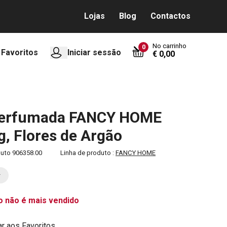
Lojas
Blog
Contactos
No carrinho
0
Favoritos
Iniciar sessão
€ 0,00
perfumada FANCY HOME
 g, Flores de Argão
duto
906358.00
Linha de produto :
FANCY HOME
o não é mais vendido
ar aos Favoritos