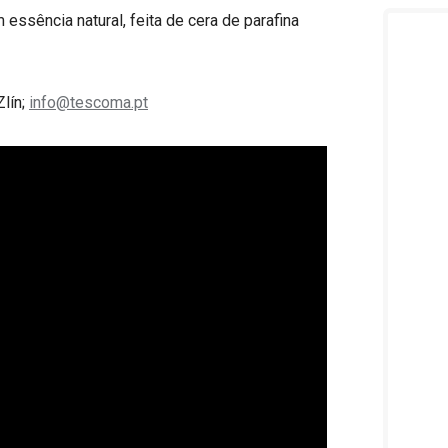
m essência natural, feita de cera de parafina
Zlín;
info@tescoma.pt