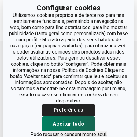
Nenhum resultado corresponde ao filtro
Configurar cookies
Não há produtos encontrados
Utilizamos cookies próprios e de terceiros para fins
estritamente funcionais, permitindo a navegação na
web, bem como para fins estatísticos, para lhe mostrar
publicidade (tanto geral como personalizada) com base
num perfil elaborado a partir dos seus hábitos de
Voltar ao topo
navegação (ex. páginas visitadas), para otimizar a web
e poder avaliar as opiniões dos produtos adquiridos
pelos utilizadores. Para gerir ou desativar esses
cookies, clique no botão "configurar". Pode obter mais
informações na nossa Política de Cookies Clique no
botão "Aceitar tudo" para confirmar que leu e aceitou as
informações apresentadas. Depois de aceitar, não
voltaremos a mostrar-lhe esta mensagem por um ano,
Condições Legais
exceto no caso se eliminar os cookies do seu
dispositivo.
Proteção de informações pessoais
Preferências
Encomendas
Centro de Arbitragem
Aceitar tudo
Termos e Condições
Blog
Livro de Reclamações
Pode
recusar o consentimento aqui.