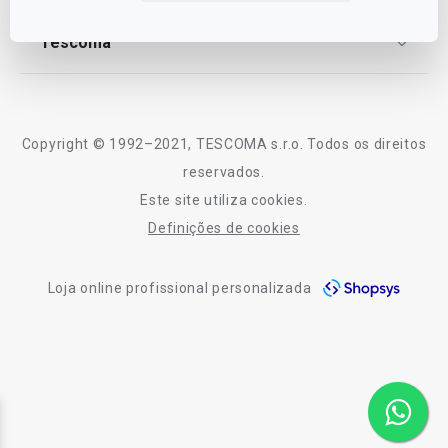
TESCOMA Club
Notícias
Tescoma
Perguntas Frequentes
Receitas
Sobre nós
Truques e Dicas
Serviço Pós-Venda
Copyright © 1992–2021, TESCOMA s.r.o. Todos os direitos
Profissionais
reservados.
Este site utiliza cookies.
Contactos
Definições de cookies
-10% Novos Subscritores
Loja online profissional personalizada