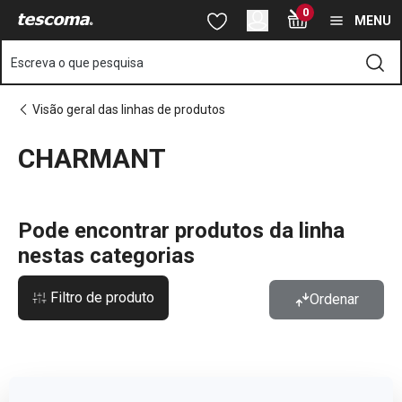
Está na página CHARMANT
0
Saltar para o conteúdo principal
Saltar para a navegação
Saltar para a pesquisa
MENU
Escreva o que pesquisa
Visão geral das linhas de produtos
CHARMANT
o
o
Pode encontrar produtos da linha
nestas categorias
Filtro de produto
Ordenar