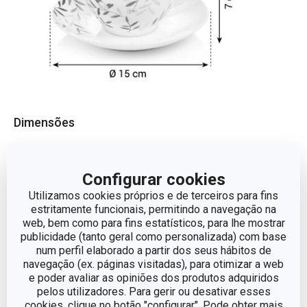
Dimensões
ALTURA (CM)
7
Configurar cookies
Utilizamos cookies próprios e de terceiros para fins
VOLUME
0.25
estritamente funcionais, permitindo a navegação na
web, bem como para fins estatísticos, para lhe mostrar
DIÂMETRO
15
publicidade (tanto geral como personalizada) com base
num perfil elaborado a partir dos seus hábitos de
navegação (ex. páginas visitadas), para otimizar a web
e poder avaliar as opiniões dos produtos adquiridos
Outros parâmetros
pelos utilizadores. Para gerir ou desativar esses
cookies, clique no botão "configurar". Pode obter mais