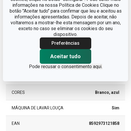
informações na nossa Política de Cookies Clique no
ADEQUADO PARA
Sim
MICROONDAS
botão "Aceitar tudo" para confirmar que leu e aceitou as
informações apresentadas. Depois de aceitar, não
voltaremos a mostrar-lhe esta mensagem por um ano,
Canecas e
CATEGORIA
exceto no caso se eliminar os cookies do seu
chávenas
dispositivo.
Preferências
LINHA DE PRODUTO
myCOFFEE
Aceitar tudo
MATERIAL
porcelana
Pode
recusar o consentimento aqui.
TIPO
conjunto de café
CORES
Branco, azul
MÁQUINA DE LAVAR LOUÇA
Sim
EAN
8592973121858