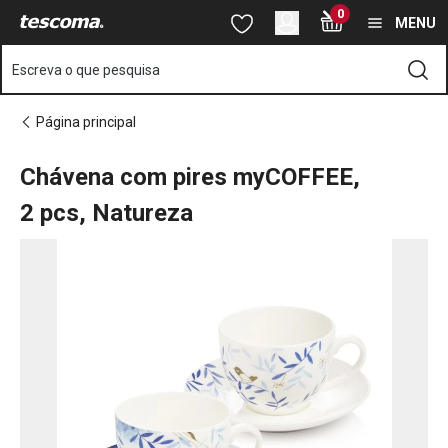
Está na página Chávena com pires myCOFFEE, 2 pcs, Natureza
0
Saltar para o conteúdo principal
Saltar para a navegação
Saltar para a pesquisa
MENU
Escreva o que pesquisa
Página principal
Chávena com pires myCOFFEE,
2 pcs, Natureza