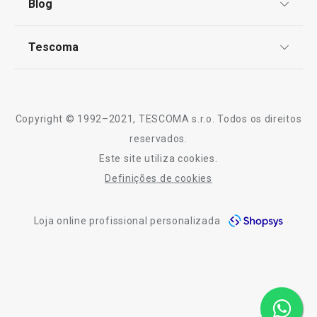
Blog
Livro de Reclamações
TESCOMA Club
Notícias
Tescoma
Perguntas Frequentes
Receitas
Sobre nós
Truques e Dicas
Serviço Pós-Venda
Copyright © 1992–2021, TESCOMA s.r.o. Todos os direitos
Profissionais
reservados.
Este site utiliza cookies.
Contactos
Definições de cookies
-10% Novos Subscritores
Loja online profissional personalizada