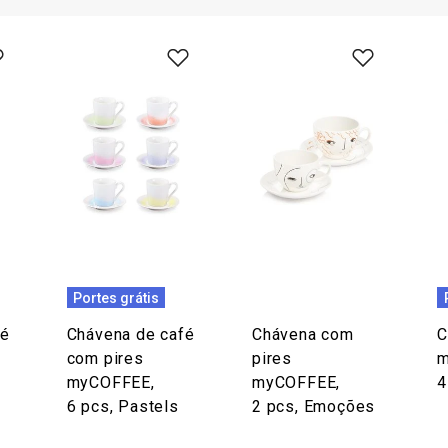
Portes grátis
fé
Chávena de café
Chávena com
C
com pires
pires
m
myCOFFEE,
myCOFFEE,
4
6 pcs, Pastels
2 pcs, Emoções