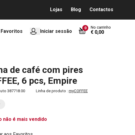
Lojas
Blog
Contactos
No carrinho
0
Favoritos
Iniciar sessão
€ 0,00
a de café com pires
EE, 6 pcs, Empire
duto
387718.00
Linha de produto :
myCOFFEE
o não é mais vendido
ar aos Favoritos