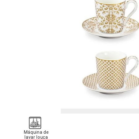
Máquina de
lavar louça