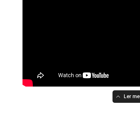
Ler m