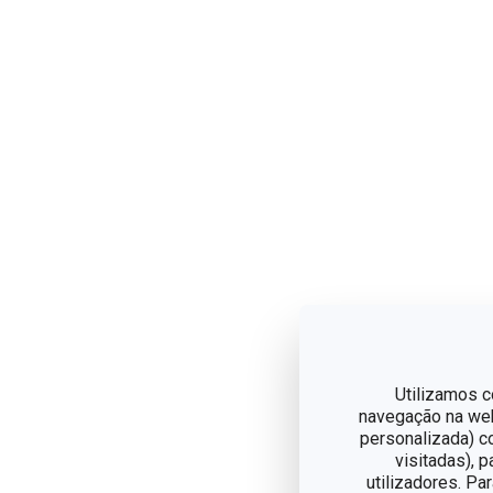
Utilizamos c
navegação na web,
personalizada) c
visitadas), 
utilizadores. Pa