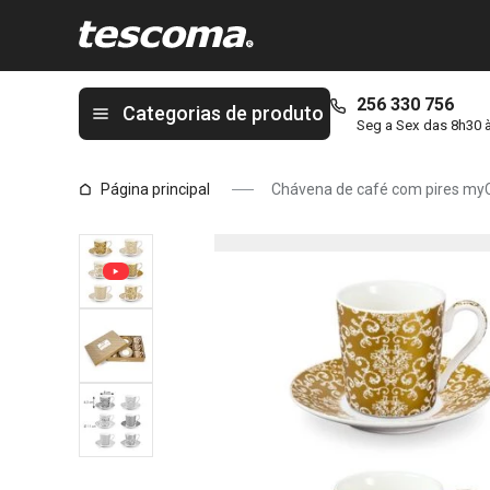
Está na página Chávena de café com pires myCOFFEE, 6 pcs, E
256 330 756
Categorias de produto
Seg a Sex das 8h30 
Página principal
Chávena de café com pires myC