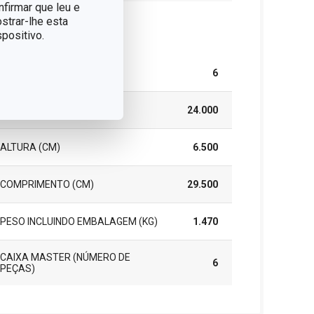
nfirmar que leu e
strar-lhe esta
cote
positivo.
PEÇAS DO CONJUNTO
6
LARGURA (CM)
24.000
ALTURA (CM)
6.500
COMPRIMENTO (CM)
29.500
PESO INCLUINDO EMBALAGEM (KG)
1.470
CAIXA MASTER (NÚMERO DE
6
PEÇAS)