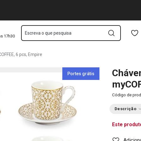
mpire
Saltar para o conteúdo principal
Saltar para a navegação
Saltar para a pesquisa
Escreva o que pesquisa
às 17h30
OFFEE, 6 pcs, Empire
Cháven
Portes grátis
myCOFF
Código de pro
Descrição
Este produt
Adicion