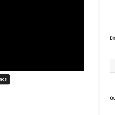
Di
enos
Ou