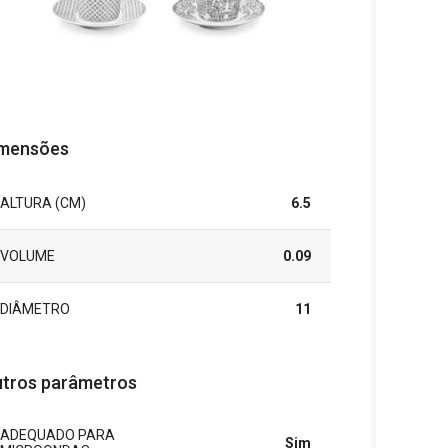
mensões
ALTURA (CM)
6.5
VOLUME
0.09
DIÂMETRO
11
tros parâmetros
ADEQUADO PARA
Sim