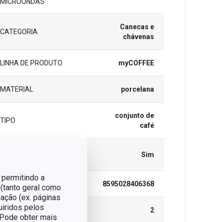
MICROONDAS
Canecas e
CATEGORIA
chávenas
LINHA DE PRODUTO
myCOFFEE
MATERIAL
porcelana
conjunto de
TIPO
café
MÁQUINA DE LAVAR
Sim
LOUÇA
 permitindo a
EAN
8595028406368
 (tanto geral como
ação (ex. páginas
uiridos pelos
GARANTIA (EM ANOS)
2
. Pode obter mais