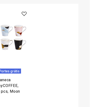
Portes grátis
aneca
yCOFFEE,
 pcs, Moon