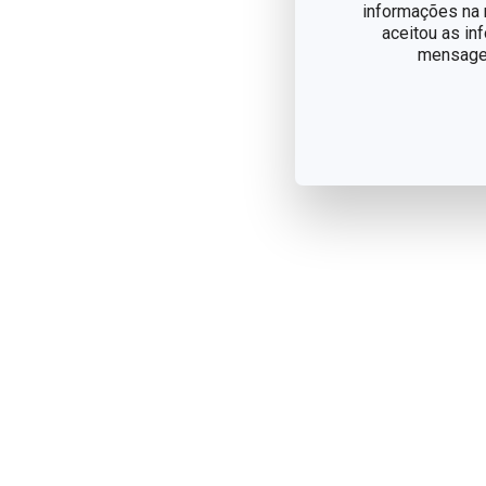
informações na n
aceitou as in
mensagem