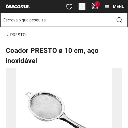
Está na página Coador PRESTO ø 10 cm, aço inoxidável
0
Saltar para o conteúdo principal
Saltar para a navegação
Saltar para a pesquisa
MENU
Escreva o que pesquisa
PRESTO
Coador PRESTO ø 10 cm, aço
inoxidável