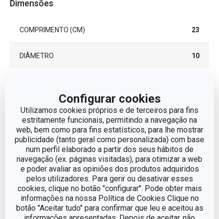
Dimensões
COMPRIMENTO (CM)
23
DIÂMETRO
10
Outros parâmetros
Configurar cookies
Utilizamos cookies próprios e de terceiros para fins
CATEGORIA
utensílios de cozinha
estritamente funcionais, permitindo a navegação na
web, bem como para fins estatísticos, para lhe mostrar
publicidade (tanto geral como personalizada) com base
LINHA DE PRODUTO
PRESTO
num perfil elaborado a partir dos seus hábitos de
navegação (ex. páginas visitadas), para otimizar a web
e poder avaliar as opiniões dos produtos adquiridos
MATERIAL
aço inoxidável
pelos utilizadores. Para gerir ou desativar esses
cookies, clique no botão "configurar". Pode obter mais
TIPO
Coador
informações na nossa Política de Cookies Clique no
botão "Aceitar tudo" para confirmar que leu e aceitou as
informações apresentadas. Depois de aceitar, não