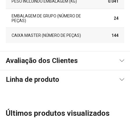
PESO INCLUINDO EMBALAGEM (KG)
0.041
EMBALAGEM DE GRUPO (NÚMERO DE
24
PEÇAS)
CAIXA MASTER (NÚMERO DE PEÇAS)
144
Avaliação dos Clientes
Linha de produto
100
%
5
3
x
4
0
x
3
0
x
2
0
x
3 avaliações
Últimos produtos visualizados
1
0
x
0
0
x
Conheça a opinião dos nossos clientes.
A linha PRESTO oferece utensílios de cozinha essenciais