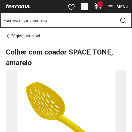
Está na página Colher com coador SPACE TONE, amarelo
0
Saltar para o conteúdo principal
Saltar para a navegação
Saltar para a pesquisa
MENU
Escreva o que pesquisa
Página principal
Colher com coador SPACE TONE,
amarelo