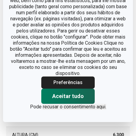
web, bem como para fins estatísticos, para lhe mostrar
publicidade (tanto geral como personalizada) com base
num perfil elaborado a partir dos seus hábitos de
TIPO
colher perfurada
navegação (ex. páginas visitadas), para otimizar a web
e poder avaliar as opiniões dos produtos adquiridos
pelos utilizadores. Para gerir ou desativar esses
CORES
Amarelo
cookies, clique no botão "configurar". Pode obter mais
informações na nossa Política de Cookies Clique no
MÁQUINA DE LAVAR LOUÇA
Sim
botão "Aceitar tudo" para confirmar que leu e aceitou as
informações apresentadas. Depois de aceitar, não
voltaremos a mostrar-lhe esta mensagem por um ano,
EAN
8595028459296
exceto no caso se eliminar os cookies do seu
dispositivo.
GARANTIA (EM ANOS)
3
Preferências
Aceitar tudo
Pacote
Pode
recusar o consentimento aqui.
LARGURA (CM)
11.000
ALTURA (CM)
6.300