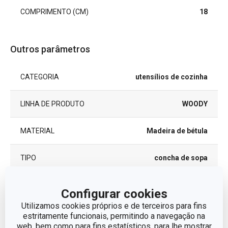
COMPRIMENTO (CM)
18
Outros parâmetros
CATEGORIA
utensílios de cozinha
LINHA DE PRODUTO
WOODY
MATERIAL
Madeira de bétula
TIPO
concha de sopa
CORES
Castanho claro
Configurar cookies
Utilizamos cookies próprios e de terceiros para fins
MÁQUINA DE LAVAR LOUÇA
Não
estritamente funcionais, permitindo a navegação na
web, bem como para fins estatísticos, para lhe mostrar