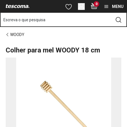
Está na página Colher para mel WOODY 18 cm
0
Saltar para o conteúdo principal
Saltar para a navegação
Saltar para a pesquisa
MENU
Escreva o que pesquisa
WOODY
Colher para mel WOODY 18 cm