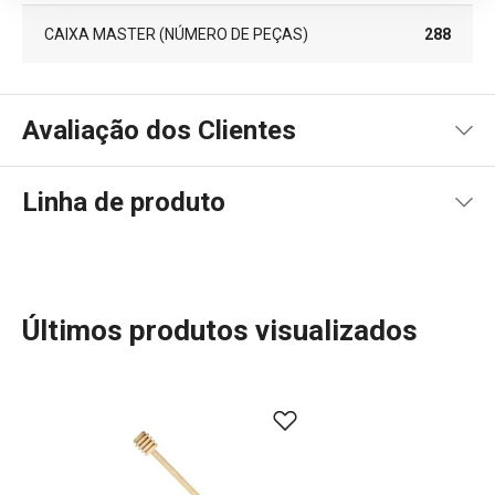
CAIXA MASTER (NÚMERO DE PEÇAS)
288
Avaliação dos Clientes
Linha de produto
100
%
5
1
x
4
0
x
3
0
x
2
0
x
1 avaliações
Últimos produtos visualizados
1
0
x
0
0
x
Conheça a opinião dos nossos clientes.
Mais Vendidos
28/3/2021 15:22