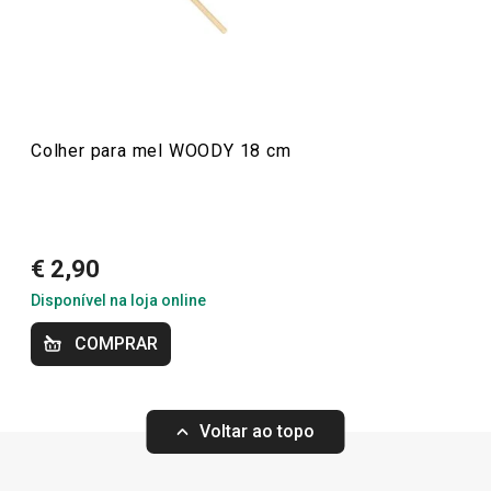
Anonym
Preparar e cozinhar
Especial Dia do Pai
Colher para mel WOODY 18 cm
€ 2,90
Disponível na loja online
COMPRAR
Portes grátis
Voltar ao topo
Cepo WOODY par
Colheres de pau WOODY, conjunto
tesoura trinchant
de 3