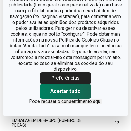
publicidade (tanto geral como personalizada) com base
EAN
8595028430530
num perfil elaborado a partir dos seus hábitos de
navegação (ex. páginas visitadas), para otimizar a web
GARANTIA (EM ANOS)
3
e poder avaliar as opiniões dos produtos adquiridos
pelos utilizadores. Para gerir ou desativar esses
cookies, clique no botão "configurar". Pode obter mais
informações na nossa Política de Cookies Clique no
Pacote
botão "Aceitar tudo" para confirmar que leu e aceitou as
informações apresentadas. Depois de aceitar, não
voltaremos a mostrar-lhe esta mensagem por um ano,
LARGURA (CM)
5.500
exceto no caso se eliminar os cookies do seu
dispositivo.
ALTURA (CM)
3.000
Preferências
COMPRIMENTO (CM)
22.000
Aceitar tudo
Pode
recusar o consentimento aqui.
PESO INCLUINDO EMBALAGEM (KG)
0.022
EMBALAGEM DE GRUPO (NÚMERO DE
12
PEÇAS)