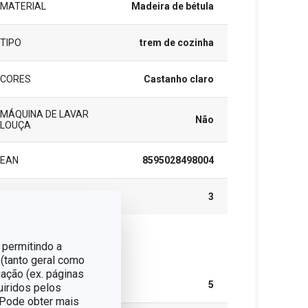
MATERIAL
Madeira de bétula
TIPO
trem de cozinha
CORES
Castanho claro
MÁQUINA DE LAVAR
Não
LOUÇA
EAN
8595028498004
GARANTIA (EM ANOS)
3
 permitindo a
cote
 (tanto geral como
ação (ex. páginas
PEÇAS DO CONJUNTO
5
uiridos pelos
. Pode obter mais