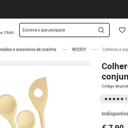
Saltar para o conteúdo principal
Saltar para a navegação
Saltar para a pesquisa
Escreva o que pesquisa
às 17h30
nsílios e acessórios de cozinha
WOODY
Colheres e es
Colher
conjun
Código de pro
1
Indisponíve
€ 7,90