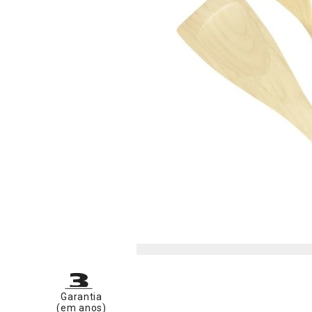
Garantia
(em anos)