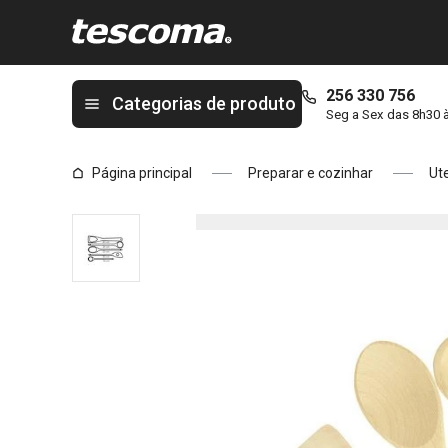
Está na página Colheres e espátula WOODY, conjunto de 5
256 330 756
Categorias de produto
Seg a Sex das 8h30 
Página principal
Preparar e cozinhar
Ute