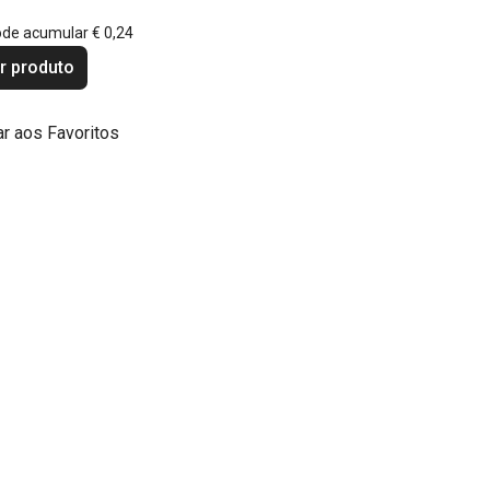
ode acumular
€ 0,24
r produto
ar aos Favoritos