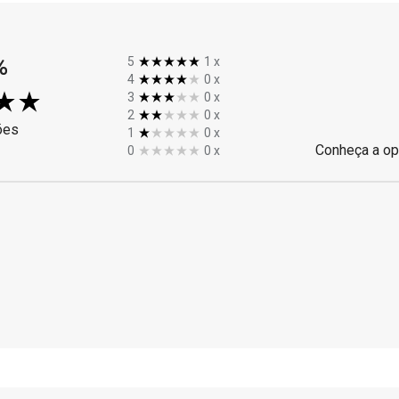
%
5
1
x
4
0
x
3
0
x
2
0
x
ões
1
0
x
Conheça a op
0
0
x