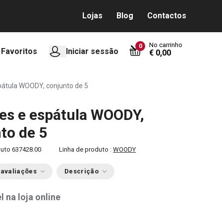
Lojas
Blog
Contactos
No carrinho
0
Favoritos
Iniciar sessão
€ 0,00
pátula WOODY, conjunto de 5
es e espátula WOODY,
to de 5
duto
637428.00
Linha de produto :
WOODY
 avaliações
Descrição
l na loja online