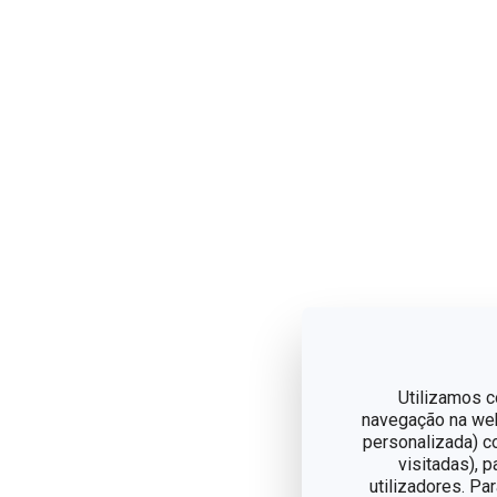
Utilizamos c
navegação na web,
personalizada) c
visitadas), 
utilizadores. Pa