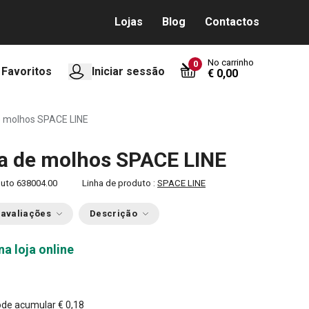
Lojas
Blog
Contactos
No carrinho
0
Favoritos
Iniciar sessão
€ 0,00
 molhos SPACE LINE
a de molhos SPACE LINE
duto
638004.00
Linha de produto :
SPACE LINE
 avaliações
Descrição
na loja online
ode acumular
€ 0,18