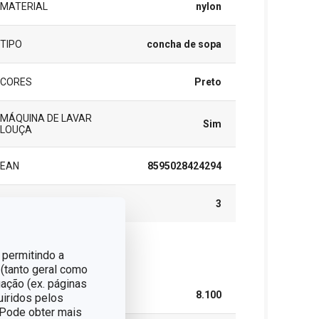
MATERIAL
nylon
TIPO
concha de sopa
CORES
Preto
MÁQUINA DE LAVAR
Sim
LOUÇA
EAN
8595028424294
GARANTIA (EM ANOS)
3
 permitindo a
cote
 (tanto geral como
ação (ex. páginas
LARGURA (CM)
8.100
uiridos pelos
. Pode obter mais