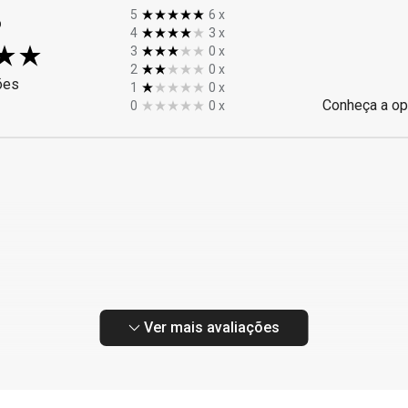
%
5
6
x
4
3
x
3
0
x
2
0
x
ões
1
0
x
Conheça a op
0
0
x
Ver mais avaliações