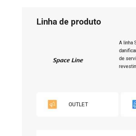
Linha de produto
A linha
danific
de serv
revesti
OUTLET