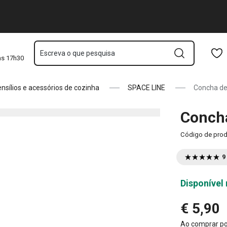
Saltar para o conteúdo principal
Saltar para a navegação
Saltar para a pesquisa
Escreva o que pesquisa
às 17h30
nsílios e acessórios de cozinha
SPACE LINE
Concha de
Conch
Código de pro
9
Disponível 
€ 5,90
Ao comprar p