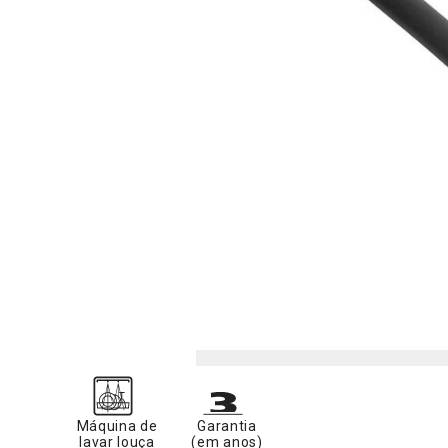
Máquina de
Garantia
lavar louça
(em anos)