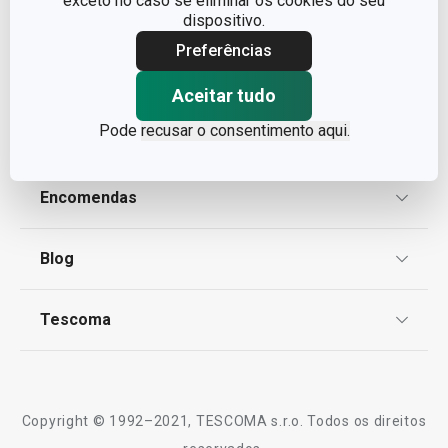
exceto no caso se eliminar os cookies do seu
dispositivo.
Preferências
Aceitar tudo
Pode
recusar o consentimento aqui.
Condições Legais
Proteção de informações pessoais
Encomendas
Centro de Arbitragem
Termos e Condições
Blog
Livro de Reclamações
TESCOMA Club
Notícias
Tescoma
Perguntas Frequentes
Receitas
Sobre nós
Truques e Dicas
Serviço Pós-Venda
Copyright © 1992–2021, TESCOMA s.r.o. Todos os direitos