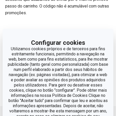
passo do carrinho. O código não é acumulável com outras
promoções.
Além disso também benefeciará das vantagens por
pertencer ao
Tescoma Club:
Configurar cookies
Utilizamos cookies próprios e de terceiros para fins
estritamente funcionais, permitindo a navegação na
web, bem como para fins estatísticos, para lhe mostrar
publicidade (tanto geral como personalizada) com base
num perfil elaborado a partir dos seus hábitos de
O que ganha em ser membro Club Tescoma?
navegação (ex. páginas visitadas), para otimizar a web
Campanhas especiais apenas para membros
e poder avaliar as opiniões dos produtos adquiridos
Pontos por compra = descontos na próxima compra
pelos utilizadores. Para gerir ou desativar esses
Registo simples de compras
cookies, clique no botão "configurar". Pode obter mais
informações na nossa Política de Cookies Clique no
botão "Aceitar tudo" para confirmar que leu e aceitou as
informações apresentadas. Depois de aceitar, não
Voltar ao topo
voltaremos a mostrar-lhe esta mensagem por um ano,