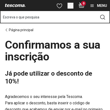
Está na página Confirmamos a sua inscrição
0
Saltar para o conteúdo principal
Saltar para a navegação
Saltar para a pesquisa
MENU
Escreva o que pesquisa
Página principal
Confirmamos a sua
inscrição
Já pode utilizar o desconto de
10%!
Agradecemos o seu interesse pela Tescoma.
Para aplicar o desconto, basta inserir o código de
desconto que acabamos de enviar por e-mail no primeiro