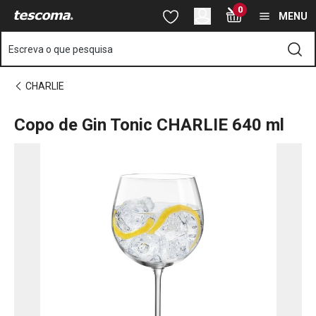
Está na página Copo de Gin Tonic CHARLIE 640 ml
0
Saltar para o conteúdo principal
Saltar para a navegação
Saltar para a pesquisa
MENU
Escreva o que pesquisa
CHARLIE
Copo de Gin Tonic CHARLIE 640 ml