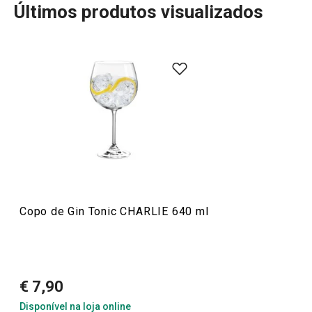
1 avaliações
Últimos produtos visualizados
1
0
x
0
0
x
Conheça a opinião dos nossos clientes.
Mais Vendidos
25/3/2022 17:14
Anonym
Bebidas
Copo de Gin Tonic CHARLIE 640 ml
€ 7,90
Disponível na loja online