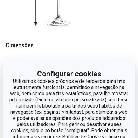
Dimensões
ALTURA (CM)
20.5
Configurar cookies
VOLUME
0.64
Utilizamos cookies próprios e de terceiros para fins
estritamente funcionais, permitindo a navegação na
web, bem como para fins estatísticos, para lhe mostrar
DIÂMETRO
8
publicidade (tanto geral como personalizada) com base
num perfil elaborado a partir dos seus hábitos de
navegação (ex. páginas visitadas), para otimizar a web
Outros parâmetros
e poder avaliar as opiniões dos produtos adquiridos
pelos utilizadores. Para gerir ou desativar esses
cookies, clique no botão "configurar". Pode obter mais
CATEGORIA
Copo
informações na nossa Política de Cookies Clique no