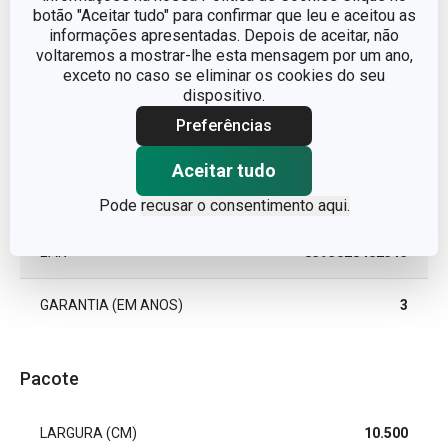
botão "Aceitar tudo" para confirmar que leu e aceitou as
informações apresentadas. Depois de aceitar, não
LINHA DE PRODUTO
CHARLIE
voltaremos a mostrar-lhe esta mensagem por um ano,
exceto no caso se eliminar os cookies do seu
MATERIAL
vidro
dispositivo.
Preferências
TIPO
Copo de Gin Tonic
Aceitar tudo
MÁQUINA DE LAVAR LOUÇA
Sim
Pode
recusar o consentimento aqui.
EAN
8595028402513
GARANTIA (EM ANOS)
3
Pacote
LARGURA (CM)
10.500