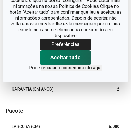
cookies, clique no botão "configurar". Pode obter mais
informações na nossa Política de Cookies Clique no
LINHA DE PRODUTO
myDRINK
botão "Aceitar tudo" para confirmar que leu e aceitou as
informações apresentadas. Depois de aceitar, não
voltaremos a mostrar-lhe esta mensagem por um ano,
MATERIAL
copo
exceto no caso se eliminar os cookies do seu
dispositivo.
TIPO
copo de shot
Preferências
Aceitar tudo
MÁQUINA DE LAVAR LOUÇA
Sim
Pode
recusar o consentimento aqui.
EAN
8595028400731
GARANTIA (EM ANOS)
2
Pacote
LARGURA (CM)
5.000