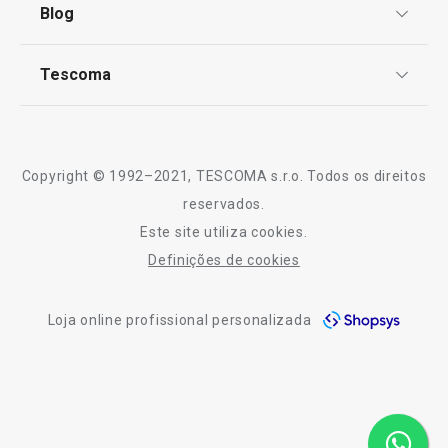
Termos e Condições
Blog
Livro de Reclamações
€ 19,90
€ 11,90
TESCOMA Club
Disponível na loja online
Notícias
Disponível na loja o
Tescoma
Perguntas Frequentes
COMPRAR
COMPRAR
Receitas
Sobre nós
Truques e Dicas
Serviço Pós-Venda
Copyright © 1992–2021, TESCOMA s.r.o. Todos os direitos
Profissionais
reservados.
Todos os produtos da linha myDRINK
Este site utiliza cookies.
Contactos
Definições de cookies
-10% Novos Subscritores
Loja online profissional personalizada