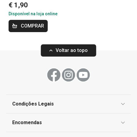
€ 1,90
Disponível na loja online
OUTLET
COMPRAR
Voltar ao topo
Condições Legais
Cuvete de gelo myDRINK, cubos
Molde para gelo
Proteção de informações pessoais
XXL
Encomendas
Centro de Arbitragem