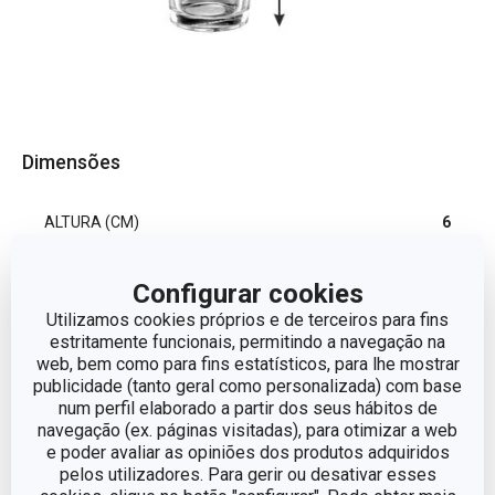
Dimensões
ALTURA (CM)
6
VOLUME
0.05
Configurar cookies
Utilizamos cookies próprios e de terceiros para fins
DIÂMETRO
5
estritamente funcionais, permitindo a navegação na
web, bem como para fins estatísticos, para lhe mostrar
publicidade (tanto geral como personalizada) com base
num perfil elaborado a partir dos seus hábitos de
Outros parâmetros
navegação (ex. páginas visitadas), para otimizar a web
e poder avaliar as opiniões dos produtos adquiridos
pelos utilizadores. Para gerir ou desativar esses
CATEGORIA
Copo