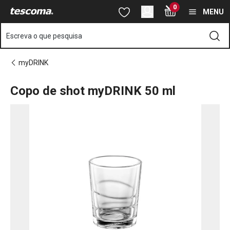
Está na página Copo de shot myDRINK 50 ml
0
Saltar para o conteúdo principal
Saltar para a navegação
Saltar para a pesquisa
MENU
Escreva o que pesquisa
myDRINK
Copo de shot myDRINK 50 ml