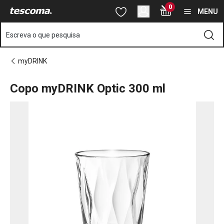
Está na página Copo myDRINK Optic 300 ml
0
Saltar para o conteúdo principal
Saltar para a navegação
Saltar para a pesquisa
MENU
Escreva o que pesquisa
myDRINK
Copo myDRINK Optic 300 ml