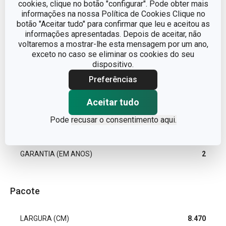
cookies, clique no botão "configurar". Pode obter mais
informações na nossa Política de Cookies Clique no
LINHA DE PRODUTO
myDRINK
botão "Aceitar tudo" para confirmar que leu e aceitou as
informações apresentadas. Depois de aceitar, não
voltaremos a mostrar-lhe esta mensagem por um ano,
MATERIAL
copo
exceto no caso se eliminar os cookies do seu
dispositivo.
TIPO
Copo
Preferências
MÁQUINA DE LAVAR LOUÇA
Sim
Aceitar tudo
Pode
recusar o consentimento aqui.
EAN
8595028403909
GARANTIA (EM ANOS)
2
Pacote
LARGURA (CM)
8.470