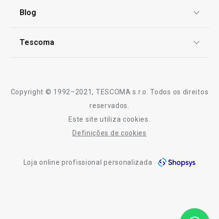
Termos e Condições
Blog
Livro de Reclamações
€ 19,90
€ 11,90
TESCOMA Club
Disponível na loja online
Notícias
Disponível na loja o
Tescoma
Perguntas Frequentes
COMPRAR
COMPRAR
Receitas
Sobre nós
Truques e Dicas
Serviço Pós-Venda
Copyright © 1992–2021, TESCOMA s.r.o. Todos os direitos
Profissionais
reservados.
Todos os produtos da linha myDRINK
Este site utiliza cookies.
Contactos
Definições de cookies
-10% Novos Subscritores
Loja online profissional personalizada