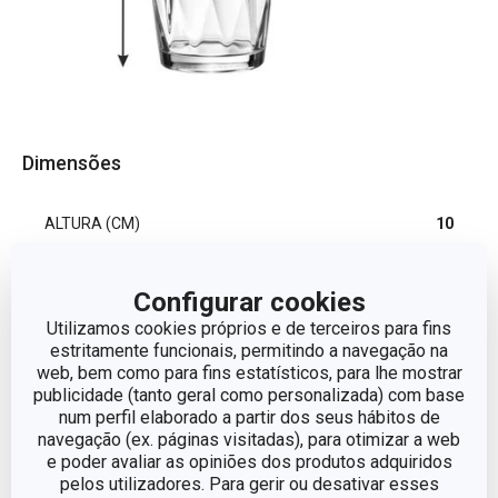
Dimensões
ALTURA (CM)
10
VOLUME
0.3
Configurar cookies
Utilizamos cookies próprios e de terceiros para fins
DIÂMETRO
8
estritamente funcionais, permitindo a navegação na
web, bem como para fins estatísticos, para lhe mostrar
publicidade (tanto geral como personalizada) com base
num perfil elaborado a partir dos seus hábitos de
Outros parâmetros
navegação (ex. páginas visitadas), para otimizar a web
e poder avaliar as opiniões dos produtos adquiridos
pelos utilizadores. Para gerir ou desativar esses
CATEGORIA
Copo