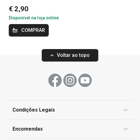
Essenciais de Verão
€ 2,90
Disponível na loja online
OUTLET
COMPRAR
Voltar ao topo
Condições Legais
Cuvete de gelo myDRINK, cubos
Molde para gelo
Proteção de informações pessoais
XXL
Encomendas
Centro de Arbitragem