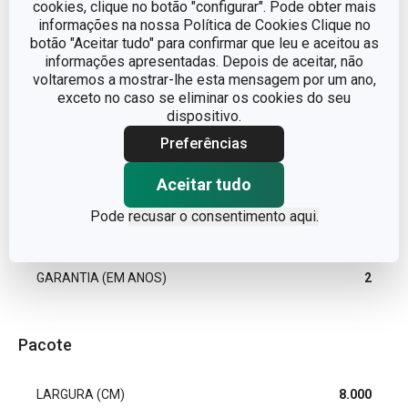
cookies, clique no botão "configurar". Pode obter mais
informações na nossa Política de Cookies Clique no
LINHA DE PRODUTO
myDRINK
botão "Aceitar tudo" para confirmar que leu e aceitou as
informações apresentadas. Depois de aceitar, não
voltaremos a mostrar-lhe esta mensagem por um ano,
MATERIAL
copo
exceto no caso se eliminar os cookies do seu
dispositivo.
TIPO
Copo
Preferências
MÁQUINA DE LAVAR LOUÇA
Sim
Aceitar tudo
Pode
recusar o consentimento aqui.
EAN
8595028403916
GARANTIA (EM ANOS)
2
Pacote
LARGURA (CM)
8.000