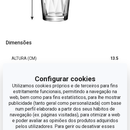
Dimensões
ALTURA (CM)
13.5
VOLUME
0.35
Configurar cookies
Utilizamos cookies próprios e de terceiros para fins
DIÂMETRO
8
estritamente funcionais, permitindo a navegação na
web, bem como para fins estatísticos, para lhe mostrar
publicidade (tanto geral como personalizada) com base
num perfil elaborado a partir dos seus hábitos de
Outros parâmetros
navegação (ex. páginas visitadas), para otimizar a web
e poder avaliar as opiniões dos produtos adquiridos
pelos utilizadores. Para gerir ou desativar esses
CATEGORIA
Copo