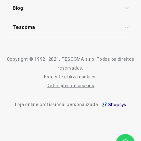
Termos e Condições
Blog
Livro de Reclamações
€ 19,90
€ 11,90
TESCOMA Club
Disponível na loja online
Notícias
Disponível na loja o
Tescoma
Perguntas Frequentes
COMPRAR
COMPRAR
Receitas
Sobre nós
Truques e Dicas
Serviço Pós-Venda
Copyright © 1992–2021, TESCOMA s.r.o. Todos os direitos
Profissionais
reservados.
Todos os produtos da linha myDRINK
Este site utiliza cookies.
Contactos
Definições de cookies
-10% Novos Subscritores
Loja online profissional personalizada