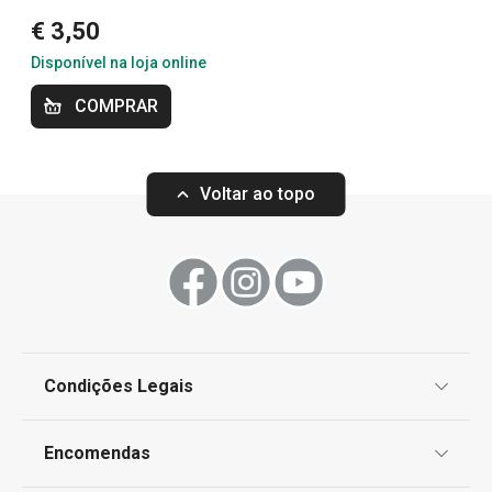
Essenciais de Verão
€ 3,50
Disponível na loja online
OUTLET
COMPRAR
Voltar ao topo
Condições Legais
Cuvete de gelo myDRINK, cubos
Molde para gelo
Proteção de informações pessoais
XXL
Encomendas
Centro de Arbitragem