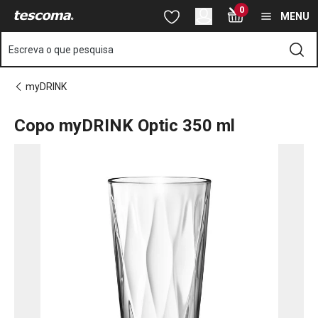
Está na página Copo myDRINK Optic 350 ml
0
Saltar para o conteúdo principal
Saltar para a navegação
Saltar para a pesquisa
MENU
Escreva o que pesquisa
myDRINK
Copo myDRINK Optic 350 ml