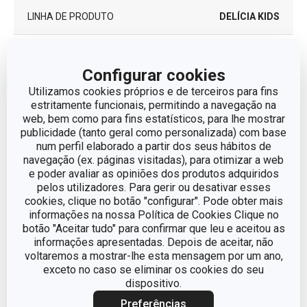
LINHA DE PRODUTO
DELÍCIA KIDS
MATERIAL
plástico
Configurar cookies
conjunto de corta
Utilizamos cookies próprios e de terceiros para fins
TIPO
massas
estritamente funcionais, permitindo a navegação na
web, bem como para fins estatísticos, para lhe mostrar
publicidade (tanto geral como personalizada) com base
MÁQUINA DE LAVAR
Sim
num perfil elaborado a partir dos seus hábitos de
LOUÇA
navegação (ex. páginas visitadas), para otimizar a web
e poder avaliar as opiniões dos produtos adquiridos
EAN
8595028400601
pelos utilizadores. Para gerir ou desativar esses
cookies, clique no botão "configurar". Pode obter mais
informações na nossa Política de Cookies Clique no
GARANTIA (EM ANOS)
3
botão "Aceitar tudo" para confirmar que leu e aceitou as
informações apresentadas. Depois de aceitar, não
voltaremos a mostrar-lhe esta mensagem por um ano,
Pacote
exceto no caso se eliminar os cookies do seu
dispositivo.
Preferências