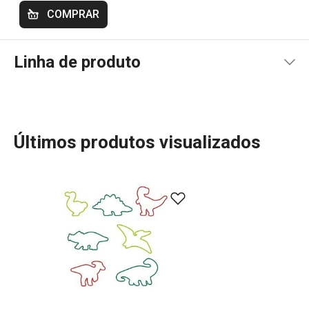
COMPRAR
Linha de produto
Últimos produtos visualizados
A linha DELÍCIA KIDS da Tescoma oferece utensílios de
cozinha especialmente desenhados para tornar a cozinha
mais divertida para as crianças. Com cortadores de
massas em formas de animais, dinossauros e outros
temas educativos, as crianças podem explorar a
criatividade enquanto aprendem a cozinhar. Estes
produtos são perfeitos para incentivar os pequenos a
participarem na preparação de bolos e biscoitos,