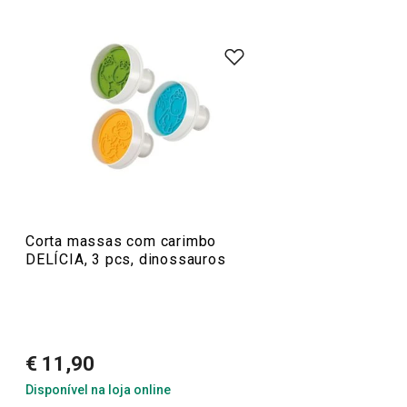
100
%
4
0
x
3
0
x
2
0
x
5 avaliações
1
0
x
0
0
x
Conheça a opinião dos nossos clientes.
15/10/2021 20:01
Anonym
Corta massas com carimbo
DELÍCIA, 3 pcs, dinossauros
1/1/2021 23:00
Cátia R.
€ 11,90
Disponível na loja online