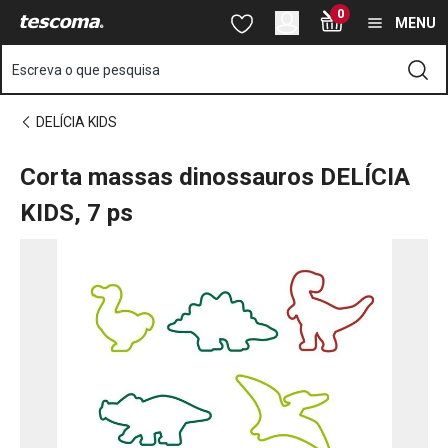
Está na página Corta massas dinossauros DELÍCIA KIDS, 7 ps
0
Saltar para o conteúdo principal
Saltar para a navegação
Saltar para a pesquisa
MENU
Escreva o que pesquisa
DELÍCIA KIDS
Corta massas dinossauros DELÍCIA
KIDS, 7 ps