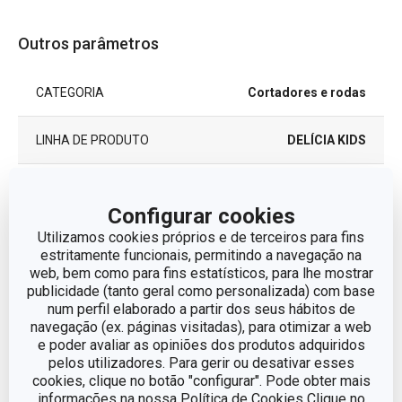
Outros parâmetros
CATEGORIA
Cortadores e rodas
LINHA DE PRODUTO
DELÍCIA KIDS
MATERIAL
plástico
Configurar cookies
conjunto de corta
Utilizamos cookies próprios e de terceiros para fins
TIPO
massas
estritamente funcionais, permitindo a navegação na
web, bem como para fins estatísticos, para lhe mostrar
publicidade (tanto geral como personalizada) com base
MÁQUINA DE LAVAR
Sim
num perfil elaborado a partir dos seus hábitos de
LOUÇA
navegação (ex. páginas visitadas), para otimizar a web
e poder avaliar as opiniões dos produtos adquiridos
EAN
8595028444445
pelos utilizadores. Para gerir ou desativar esses
cookies, clique no botão "configurar". Pode obter mais
informações na nossa Política de Cookies Clique no