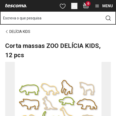
Está na página Corta massas ZOO DELÍCIA KIDS, 12 pcs
0
Saltar para o conteúdo principal
Saltar para a navegação
Saltar para a pesquisa
MENU
Escreva o que pesquisa
DELÍCIA KIDS
Corta massas ZOO DELÍCIA KIDS,
12 pcs