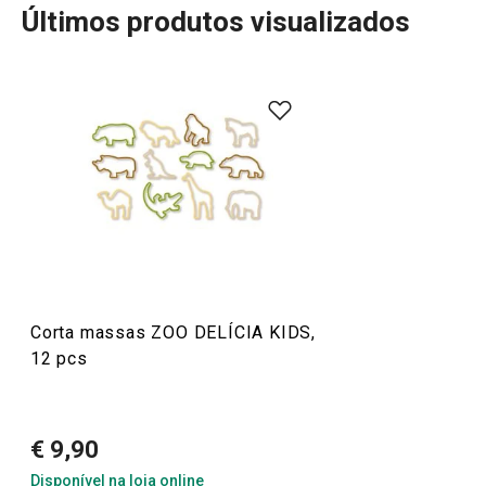
Últimos produtos visualizados
A linha DELÍCIA KIDS da Tescoma oferece utensílios de
cozinha especialmente desenhados para tornar a cozinha
mais divertida para as crianças. Com cortadores de
massas em formas de animais, dinossauros e outros
temas educativos, as crianças podem explorar a
criatividade enquanto aprendem a cozinhar. Estes
produtos são perfeitos para incentivar os pequenos a
participarem na preparação de bolos e biscoitos,
oferecendo uma experiência prática e divertida.
Corta massas ZOO DELÍCIA KIDS,
12 pcs
Utensílios de Cozinha Virais
€ 9,90
Mais Vendidos
Disponível na loja online