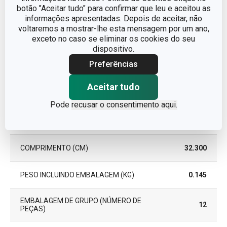
GARANTIA (EM ANOS)
3
botão "Aceitar tudo" para confirmar que leu e aceitou as
informações apresentadas. Depois de aceitar, não
voltaremos a mostrar-lhe esta mensagem por um ano,
exceto no caso se eliminar os cookies do seu
Pacote
dispositivo.
Preferências
PEÇAS DO CONJUNTO
12
Aceitar tudo
LARGURA (CM)
9.000
Pode
recusar o consentimento aqui.
ALTURA (CM)
4.300
COMPRIMENTO (CM)
32.300
PESO INCLUINDO EMBALAGEM (KG)
0.145
EMBALAGEM DE GRUPO (NÚMERO DE
12
PEÇAS)