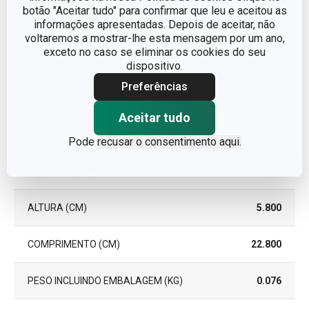
LOUÇA
botão "Aceitar tudo" para confirmar que leu e aceitou as
informações apresentadas. Depois de aceitar, não
voltaremos a mostrar-lhe esta mensagem por um ano,
EAN
8595028475586
exceto no caso se eliminar os cookies do seu
dispositivo.
GARANTIA (EM
3
ANOS)
Preferências
Aceitar tudo
Pacote
Pode
recusar o consentimento aqui.
LARGURA (CM)
10.000
ALTURA (CM)
5.800
COMPRIMENTO (CM)
22.800
PESO INCLUINDO EMBALAGEM (KG)
0.076