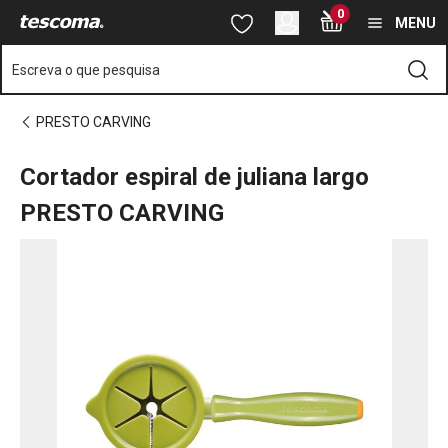
Está na página Cortador espiral de juliana largo PRESTO CARVI
0
Saltar para o conteúdo principal
Saltar para a navegação
Saltar para a pesquisa
MENU
Escreva o que pesquisa
PRESTO CARVING
Cortador espiral de juliana largo
PRESTO CARVING