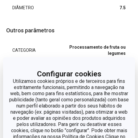
DIÂMETRO
7.5
Outros parâmetros
Processamento de fruta ou
CATEGORIA
legumes
LINHA DE PRODUTO
PRESTO CARVING
Configurar cookies
Utilizamos cookies próprios e de terceiros para fins
MATERIAL
plástico, aço inoxidável
estritamente funcionais, permitindo a navegação na
web, bem como para fins estatísticos, para lhe mostrar
publicidade (tanto geral como personalizada) com base
TIPO
Cortador
num perfil elaborado a partir dos seus hábitos de
navegação (ex. páginas visitadas), para otimizar a web
e poder avaliar as opiniões dos produtos adquiridos
CORES
Verde
pelos utilizadores. Para gerir ou desativar esses
cookies, clique no botão "configurar". Pode obter mais
MÁQUINA DE LAVAR
informações na nossa Política de Cookies Clique no
Sim