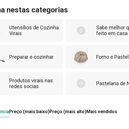
inha de produtos em constante expansão e
ha nestas categorias
g.
Utensílios de Cozinha
Sabe melhor 
Virais
feito em casa
Preparar e cozinhar
Forno e Pastel
Produtos virais nas
Pastelaria de 
redes socias
ncia
Preço (mais baixo)
Preço (mais alto)
Mais vendidos