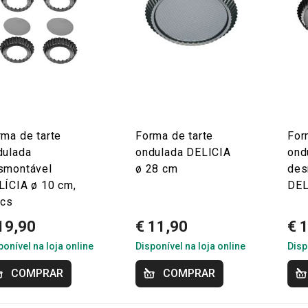
rma de tarte
Forma de tarte
For
dulada
ondulada DELICIA
ond
smontável
ø 28 cm
des
LÍCIA ø 10 cm,
DEL
pcs
19,90
€ 11,90
€ 
ponível na loja online
Disponível na loja online
Disp
COMPRAR
COMPRAR