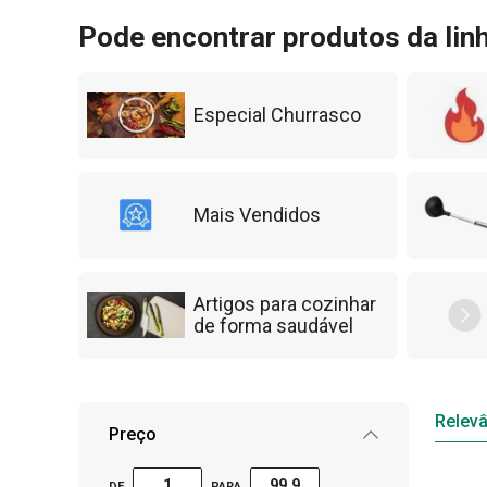
cozedura simples e prática. Explore a nossa l
Pode encontrar produtos da lin
inspire-se com as novas receitas no nosso blo
Especial Churrasco
Mais Vendidos
Artigos para cozinhar
de forma saudável
Relevâ
Preço
DE
PARA