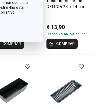
uleiro fundo
Tabuleiro quadrado
nfirmar que leu e
angular com
DELICIA 24 x 24 cm
strar-lhe esta
positivo.
pa DELÍCIA
x 25 cm
31,90
€ 13,90
onível na loja online
Disponível na loja online
COMPRAR
COMPRAR