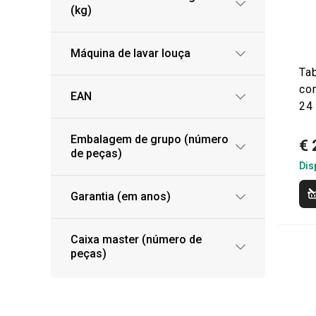
(kg)
Máquina de lavar louça
Tab
co
EAN
24
Embalagem de grupo (número
€ 
de peças)
Dis
Garantia (em anos)
Caixa master (número de
peças)