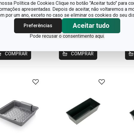
buleiro fundo de
Tabuleiro fundo de
Tab
ossa Política de Cookies Clique no botão "Aceitar tudo" para co
rno DELICIA
forno DELICIA
ret
formações apresentadas. Depois de aceitar, não voltaremos a mo
 por um ano, exceto no caso se eliminar os cookies do seu dis
 x 25 cm
40 x 28 cm
tam
36 
Aceitar tudo
Preferências
17,90
€ 21,90
€ 
Pode
recusar o consentimento aqui.
ponível na loja online
Disponível na loja online
Disp
COMPRAR
COMPRAR