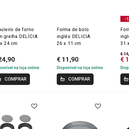
-1
uleiro de forno
Forma de bolo
For
m grelha DELÍCIA
inglês DELICIA
ing
 x 24 cm
26 x 11 cm
31 
€ 14
24,90
€ 11,90
€ 
ponível na loja online
Disponível na loja online
Disp
COMPRAR
COMPRAR