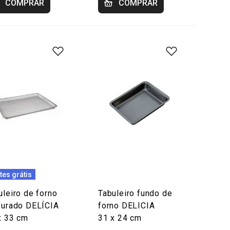
COMPRAR
COMPRAR
tes grátis
uleiro de forno
Tabuleiro fundo de
furado DELÍCIA
forno DELICIA
x 33 cm
31 x 24 cm