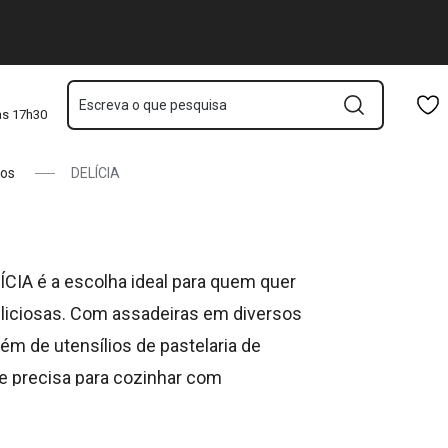
Saltar para o conteúdo principal
Saltar para a navegação
Saltar para a pesquisa
Escreva o que pesquisa
às 17h30
tos
DELÍCIA
ELÍCIA é a escolha ideal para quem quer
 deliciosas. Com assadeiras em diversos
ém de utensílios de pastelaria de
ue precisa para cozinhar com
 temos suprimentos especializados,
erramentas que tornam o processo de