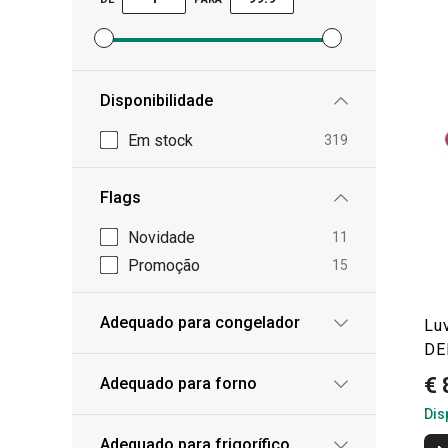
Definir filtro de preço mínimo
Definir filtro de preço máximo
Disponibilidade
Em stock
319
Flags
Novidade
11
Promoção
15
Adequado para congelador
Lu
DE
€ 
Adequado para forno
Dis
Adequado para frigorífico