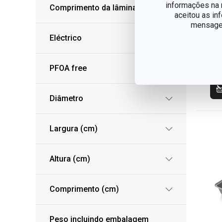
Ta
informações na n
Comprimento da lâmina (cm)
fo
aceitou as in
mensagem
36
Eléctrico
€ 
PFOA free
Dis
Diâmetro
Largura (cm)
Altura (cm)
Comprimento (cm)
Peso incluindo embalagem