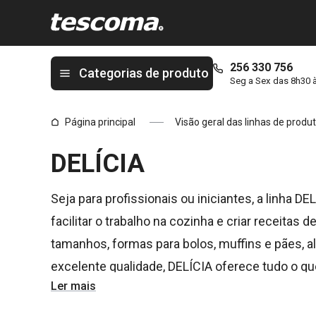
Está na página DELÍCIA
256 330 756
Categorias de produto
Seg a Sex das 8h30 
Página principal
Visão geral das linhas de produ
DELÍCIA
Seja para profissionais ou iniciantes, a linha D
facilitar o trabalho na cozinha e criar receitas
tamanhos, formas para bolos, muffins e pães, al
excelente qualidade, DELÍCIA oferece tudo o q
Ler mais
perfeição. Para os profissionais da pastelaria,
enquanto para os iniciantes, desenvolvemos f