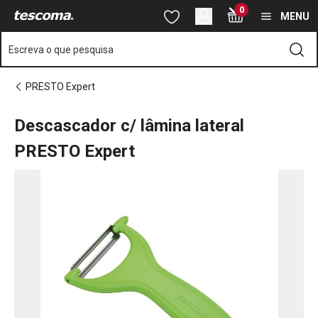
Está na página Descascador c/ lâmina lateral PRESTO Expert
0
Saltar para o conteúdo principal
Saltar para a navegação
Saltar para a pesquisa
MENU
Escreva o que pesquisa
PRESTO Expert
Descascador c/ lâmina lateral
PRESTO Expert