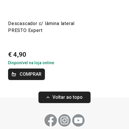
Preparar e cozinhar
13/1/2021 20:23
Anonym
Descascador c/ lâmina lateral
Artigos para cozinhar de forma saudável
PRESTO Expert
€ 4,90
Disponível na loja online
COMPRAR
Voltar ao topo
Descascador com lâmina
Cortador de cou
longitudinal PRESTO Expert