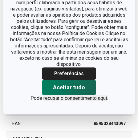
num perfil elaborado a partir dos seus hábitos de
navegação (ex. páginas visitadas), para otimizar a web
e poder avaliar as opiniões dos produtos adquiridos
Processamento de fruta ou
CATEGORIA
pelos utilizadores. Para gerir ou desativar esses
legumes
cookies, clique no botão "configurar". Pode obter mais
informações na nossa Política de Cookies Clique no
LINHA DE PRODUTO
PRESTO Expert
botão "Aceitar tudo" para confirmar que leu e aceitou as
informações apresentadas. Depois de aceitar, não
voltaremos a mostrar-lhe esta mensagem por um ano,
MATERIAL
plástico, aço inoxidável
exceto no caso se eliminar os cookies do seu
dispositivo.
TIPO
Descascador
Preferências
Aceitar tudo
CORES
Verde
Pode
recusar o consentimento aqui.
MÁQUINA DE LAVAR
Sim
LOUÇA
EAN
8595028443097