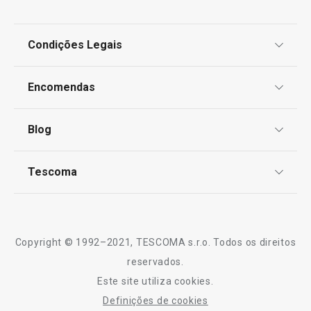
Condições Legais
€ 4,40
€ 6,90
Disponível na loja online
Disponível na loja o
Proteção de informações pessoais
Encomendas
COMPRAR
COMPRAR
Centro de Arbitragem
Termos e Condições
Blog
Livro de Reclamações
TESCOMA Club
Notícias
Tescoma
Todos os produtos da linha PRESTO Expert
Perguntas Frequentes
Receitas
Sobre nós
Truques e Dicas
Serviço Pós-Venda
Copyright © 1992–2021, TESCOMA s.r.o. Todos os direitos
Profissionais
reservados.
Este site utiliza cookies.
Contactos
Definições de cookies