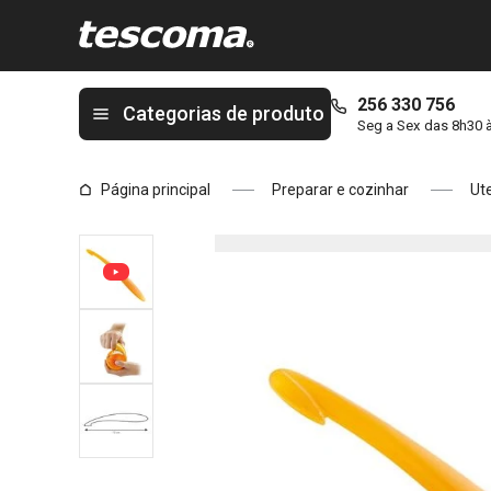
Está na página Descascador de laranja PRESTO
256 330 756
Categorias de produto
Seg a Sex das 8h30 
Página principal
Preparar e cozinhar
Ute