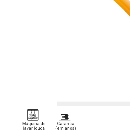
Máquina de
Garantia
lavar louça
(em anos)