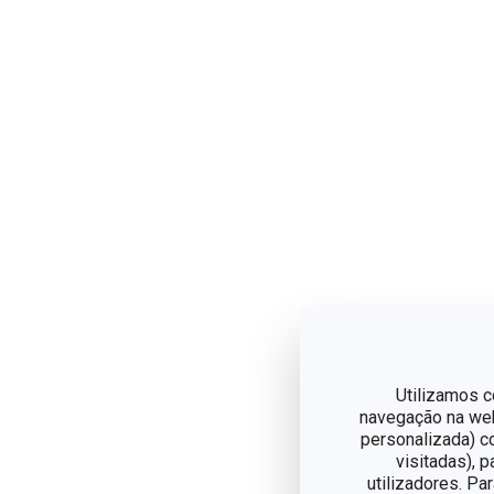
Utilizamos c
navegação na web,
personalizada) c
visitadas), 
utilizadores. Pa