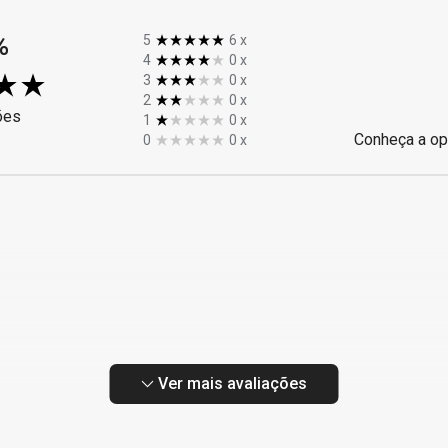
%
5
6
x
4
0
x
3
0
x
2
0
x
ões
1
0
x
Conheça a op
0
0
x
Ver mais avaliações