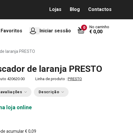
Lojas
Blog
Contactos
No carrinho
0
Favoritos
Iniciar sessão
€ 0,00
de laranja PRESTO
cador de laranja PRESTO
duto
420620.00
Linha de produto :
PRESTO
 avaliações
Descrição
na loja online
ode acumular
€ 0,09