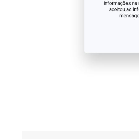
informações na n
aceitou as in
mensagem