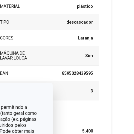
MATERIAL
plástico
TIPO
descascador
CORES
Laranja
MÁQUINA DE
Sim
LAVAR LOUÇA
EAN
8595028439595
GARANTIA (EM
3
ANOS)
 permitindo a
 (tanto geral como
cote
ação (ex. páginas
uiridos pelos
. Pode obter mais
LARGURA (CM)
5.400