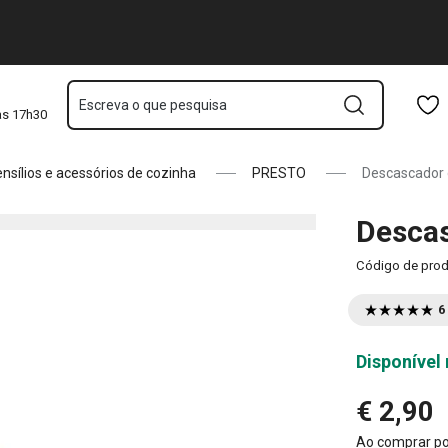
Saltar para o conteúdo principal
Saltar para a navegação
Saltar para a pesquisa
Escreva o que pesquisa
às 17h30
nsílios e acessórios de cozinha
PRESTO
Descascador 
Descas
Código de pro
6
Disponível 
€ 2,90
Ao comprar p