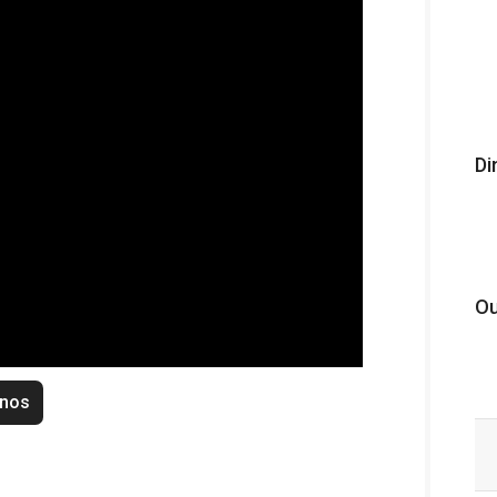
Di
Ou
enos