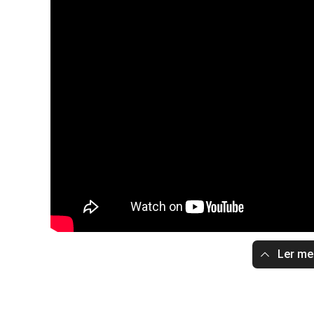
Ler m